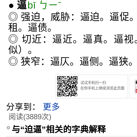
●
逼
bī ㄅㄧˉ
◎ 强迫，威胁：逼迫。逼促
租。逼债。
◎ 切近：逼近。逼真。逼视
似）。
◎ 狭窄：逼仄。逼侧。逼狭
试试手机扫一扫
在你手机上继续浏览此页面
分享到：
更多
阅读(3889次)
与“迫逼”相关的字典解释