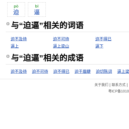
pò
bī
迫
逼
与“迫逼”相关的词语
迫不及待
迫不可待
迫不得已
逼上
逼上梁山
逼下
与“迫逼”相关的成语
迫不及待
迫不可待
迫不得已
迫于眉睫
迫切陈词
逼上
|
|
关于我们
联系方式
粤ICP备1010