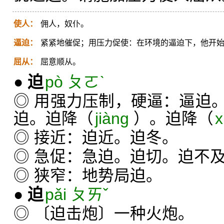
使人：
佣人，奴仆。
逼迫：
紧紧地催促；用压力促使：在环境的逼迫下，他开
屈从：
屈意顺从。
●
迫
pò ㄆㄛˋ
◎ 用强力压制，硬逼：逼迫
迫。迫降（
jiàng
）。迫降（
x
◎ 接近：迫近。迫冬。
◎ 急促：急迫。迫切。迫不
◎ 狭窄：地势局迫。
●
迫
pǎi ㄆㄞˇ
◎ 〔迫击炮〕一种火炮。