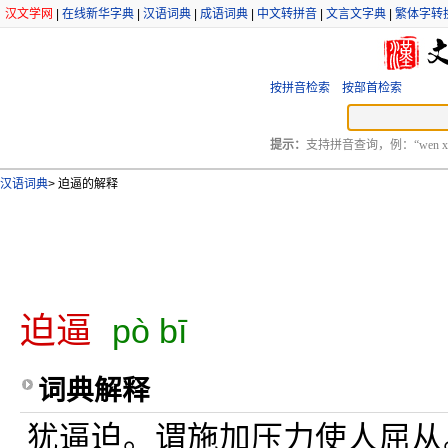
汉文学网
|
在线新华字典
|
汉语词典
|
成语词典
|
中文转拼音
|
文言文字典
|
繁体字转
按拼音检索
按部首检索
提示：
支持拼音查询，例：“wen xu
汉语词典
>
迫逼的解释
迫逼
pò bī
词典解释
犹逼迫。谓施加压力使人屈从