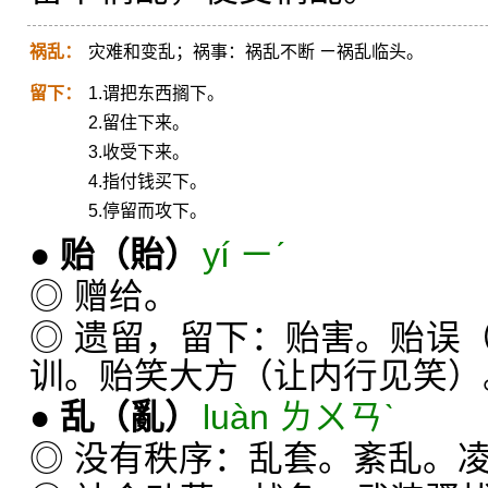
祸乱：
灾难和变乱；祸事：祸乱不断 ㄧ祸乱临头。
留下：
1.谓把东西搁下。
2.留住下来。
3.收受下来。
4.指付钱买下。
5.停留而攻下。
●
贻
（貽）
yí ㄧˊ
◎ 赠给。
◎ 遗留，留下：贻害。贻误
训。贻笑大方（让内行见笑）
●
乱
（亂）
luàn ㄌㄨㄢˋ
◎ 没有秩序：乱套。紊乱。