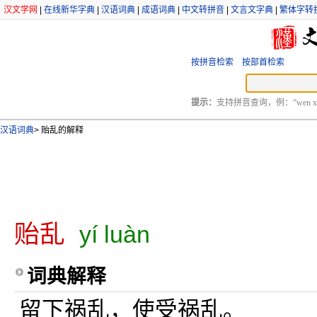
汉文学网
|
在线新华字典
|
汉语词典
|
成语词典
|
中文转拼音
|
文言文字典
|
繁体字转
按拼音检索
按部首检索
提示：
支持拼音查询，例：“wen xu
汉语词典
>
贻乱的解释
贻乱
yí luàn
词典解释
留下祸乱，使受祸乱。