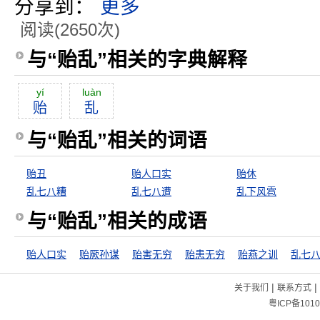
分享到：
更多
阅读(2650次)
与“贻乱”相关的字典解释
yí
luàn
贻
乱
与“贻乱”相关的词语
贻丑
贻人口实
贻休
乱七八糟
乱七八遭
乱下风雹
与“贻乱”相关的成语
贻人口实
贻厥孙谋
贻害无穷
贻患无穷
贻燕之训
乱七
|
|
关于我们
联系方式
粤ICP备1010