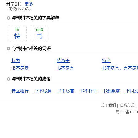
分享到：
更多
阅读(3990次)
与“特书”相关的字典解释
tè
shū
特
书
与“特书”相关的词语
特为
特乃子
特产
书不尽意
书不尽言
书不尽言，言不尽
与“特书”相关的成语
特立独行
书不尽意
书不尽言
书不释手
书剑飘零
|
|
关于我们
联系方式
粤ICP备1010