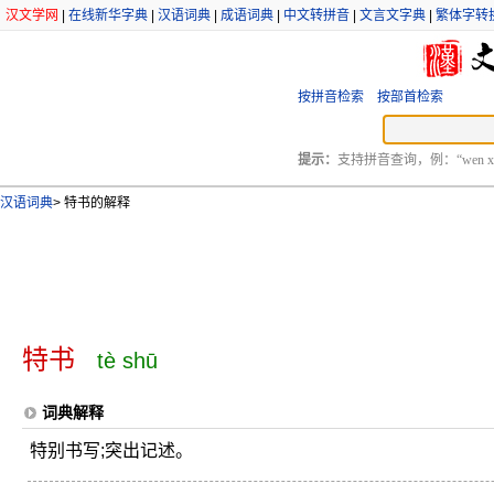
汉文学网
|
在线新华字典
|
汉语词典
|
成语词典
|
中文转拼音
|
文言文字典
|
繁体字转
按拼音检索
按部首检索
提示：
支持拼音查询，例：“wen xu
汉语词典
>
特书的解释
特书
tè shū
词典解释
特别书写;突出记述。