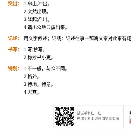
突出：
1.窜出;冲出。
2.突然出现。
3.隆起;凸出。
4.谓出众地显露出来。
记述：
用文字叙述；记载：记述往事ㄧ那篇文章对此事有
书写：
1.写;抄写。
2.称抄书小吏。
特别：
1.不一般，与众不同。
2.格外。
3.特地，特意。
4.尤其。
试试手机扫一扫
在你手机上继续浏览此页面