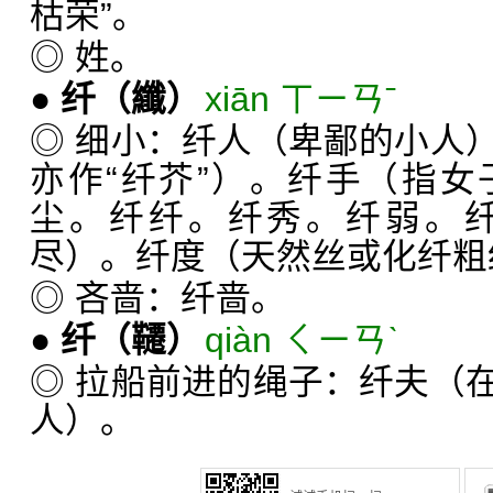
枯荣”。
◎ 姓。
●
纤
（纖）
xiān ㄒㄧㄢˉ
◎ 细小：纤人（卑鄙的小人
亦作“纤芥”）。纤手（指
尘。纤纤。纤秀。纤弱。
尽）。纤度（天然丝或化纤粗
◎ 吝啬：纤啬。
●
纤
（韆）
qiàn ㄑㄧㄢˋ
◎ 拉船前进的绳子：纤夫（
人）。