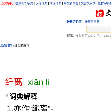
汉文学网
|
在线新华字典
|
汉语词典
|
成语词典
|
中文转拼音
|
文言文字典
|
繁体字转
按拼音检索
按部首检索
提示：
支持拼音查询，例：“wen xu
汉语词典
>
纤离的解释
纤离
xiān lí
词典解释
1.亦作“纎离”。