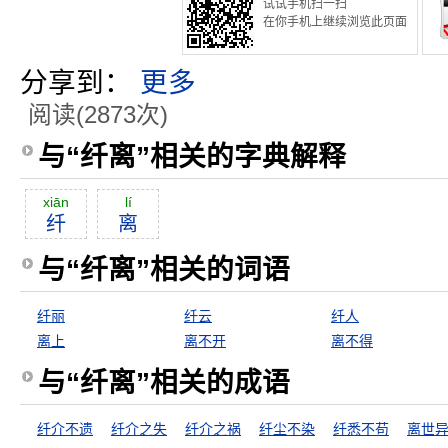
试试手机扫一扫
在你手机上继续浏览此页面
分享到：
更多
阅读(2873次)
与“纤离”相关的字典解释
xiān
lí
纤
离
与“纤离”相关的词语
纤丽
纤云
纤人
离上
离不开
离不得
与“纤离”相关的成语
纤介不遗
纤介之失
纤介之祸
纤尘不染
纤悉不苟
离世