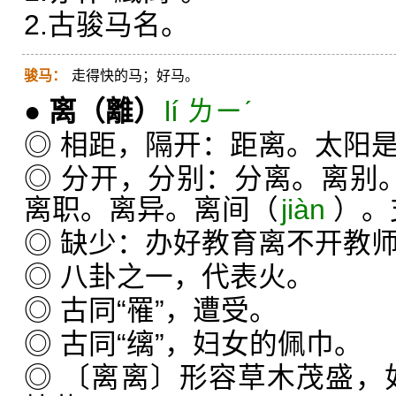
2.古骏马名。
骏马：
走得快的马；好马。
●
离
（離）
lí ㄌㄧˊ
◎ 相距，隔开：距离。太阳
◎ 分开，分别：分离。离别
离职。离异。离间（
jiàn
）。
◎ 缺少：办好教育离不开教
◎ 八卦之一，代表火。
◎ 古同“罹”，遭受。
◎ 古同“缡”，妇女的佩巾。
◎ 〔离离〕形容草木茂盛，