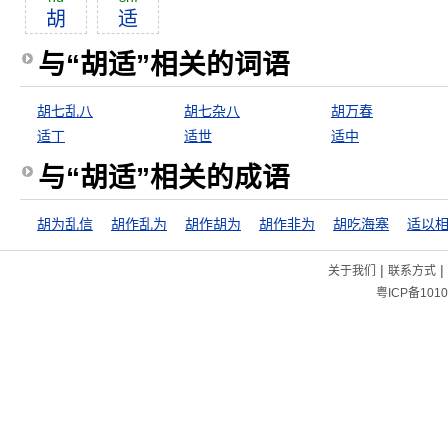
胡
适
与“胡适”相关的词语
胡七乱八
胡七杂八
胡万春
适丁
适世
适中
与“胡适”相关的成语
胡为乱信
胡作乱为
胡作胡为
胡作非为
胡吃海塞
适以
|
|
关于我们
联系方式
粤ICP备1010