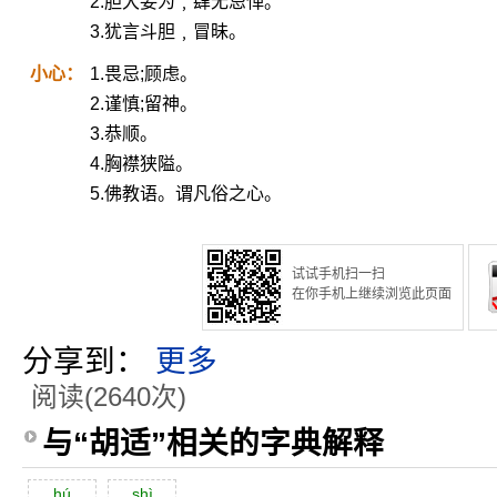
2.胆大妄为﹐肆无忌惮。
3.犹言斗胆﹐冒昧。
小心：
1.畏忌;顾虑。
2.谨慎;留神。
3.恭顺。
4.胸襟狭隘。
5.佛教语。谓凡俗之心。
试试手机扫一扫
在你手机上继续浏览此页面
分享到：
更多
阅读(2640次)
与“胡适”相关的字典解释
hú
shì