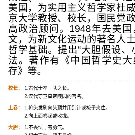
美国，为实用主义哲学家杜
京大学教授、校长，国民党
高政治顾问。1948年去美
文，为新文化运动的著名人
哲学基础。提出“大胆假设、
法。著作有《中国哲学史大
存》等。
校长：
1.古代士卒一队之长。
2.汉代守卫皇帝陵园的官名。
上卷：
1.将头发刷向头顶并用别针或梳子夹住。
2.向上面卷起或收拢。
大胆：
1.不畏怯﹐有勇气。