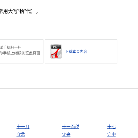
用大写“拾”代）。
试手机扫一扫
下载本页内容
你手机上继续浏览此页面
十一月
十一而税
十七
守丞
守丧
守中