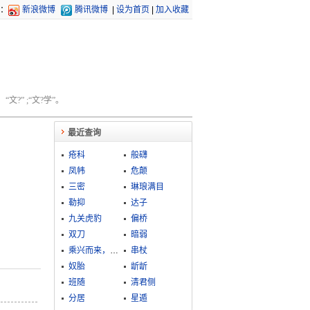
：
新浪微博
腾讯微博
|
设为首页
|
加入收藏
文?” ;“文?学”。
最近查询
疮科
般礴
凤帏
危颠
三密
琳琅满目
勒抑
达子
九关虎豹
偏桥
双刀
暗弱
乘兴而来，败兴而返
串杖
奴胎
龂龂
班随
清君侧
分居
星遁