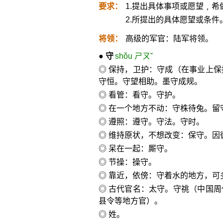
要求：
1.提出具体事项或愿望﹐希
2.所提出的具体愿望或条件
将领：
高级的军官：陆军将领。
●
守
shǒu ㄕㄡˇ
◎ 保持，卫护：守成（在事业上
守恒。守望相助。墨守成规。
◎ 看管：看守。守护。
◎ 在一个地方不动：守株待兔。留
◎ 遵照：遵守。守法。守时。
◎ 维持原状，不想改变：保守。因
◎ 呆在一起：厮守。
◎ 节操：操守。
◎ 靠近，依傍：守着水的地方，可
◎ 古代官名：太守。守祧（中国
县令等地方官）。
◎ 姓。