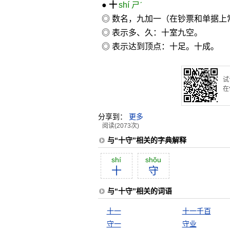
●
十
shí ㄕˊ
◎ 数名，九加一（在钞票和单据上常
◎ 表示多、久：十室九空。
◎ 表示达到顶点：十足。十成。
试
在
分享到：
更多
阅读(2073次)
与“十守”相关的字典解释
shí
shŏu
十
守
与“十守”相关的词语
十一
十一千百
守一
守业