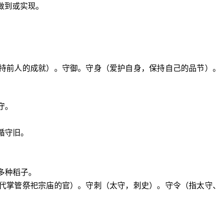
做到或实现。
。
保持前人的成就）。守御。守身（爱护自身，保持自己的品节）
守。
循守旧。
多种稻子。
周代掌管祭祀宗庙的官）。守刺（太守，刺史）。守令（指太守