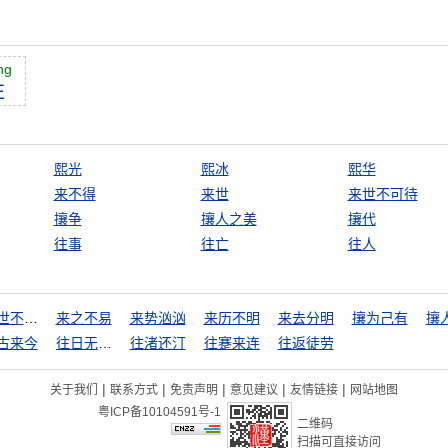
ng
往
熙光
熙冰
熙华
来不得
来世
来世不可待
攘争
攘人之美
攘代
往事
往亡
往人
来世不可待
来之不易
来势汹汹
来历不明
来去分明
攘为己有
攘
古来今
往日无冤，近日无仇
往渚还汀
往蹇来连
往返徒劳
|
|
|
|
|
关于我们
联系方式
免责声明
意见建议
友情链接
网站地图
粤ICP备10104591号-1
二维码
扫描可直接访问