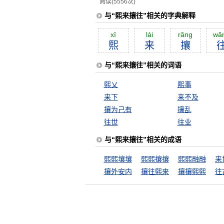
阅读(5556次)
与“熙来攘往”相关的字典解释
xī
lái
răng
wă
熙
来
攘
与“熙来攘往”相关的词语
熙乂
熙事
来下
来不及
攘为己有
攘乱
往世
往业
与“熙来攘往”相关的成语
熙熙壤壤
熙熙攘攘
熙熙融融
攘外安内
攘往熙来
攘攘熙熙
往