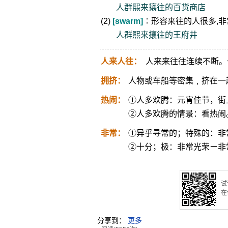
人群熙来攘往的百货商店
(2)
[swarm]
∶形容来往的人很多,非
人群熙来攘往的王府井
人来人往：
人来来往往连续不断。
拥挤：
人物或车船等密集﹐挤在一
热闹：
①人多欢腾：元宵佳节，街
②人多欢腾的情景：看热闹
非常：
①异乎寻常的；特殊的：非
②十分；极：非常光荣ㄧ非
试
在
分享到：
更多