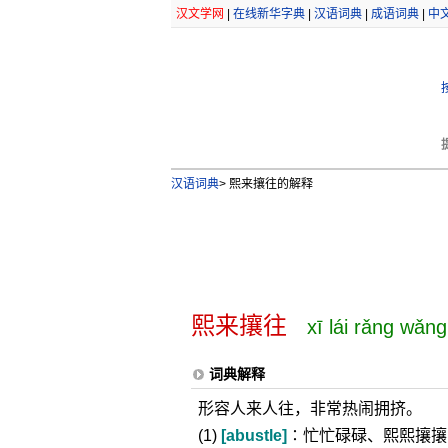
汉文学网
|
在线新华字典
|
汉语词典
|
成语词典
|
中
汉语词典
>
熙来攘往的解释
熙来攘往
xī lái rǎng wǎng
词典解释
形容人来人往，非常热闹拥挤。
(1)
[abustle]
∶忙忙碌碌、熙熙攘攘