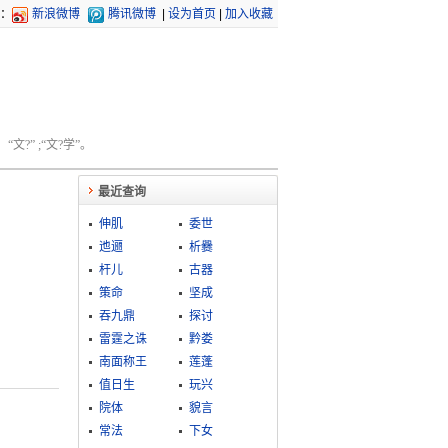
：
新浪微博
腾讯微博
|
设为首页
|
加入收藏
文?” ;“文?学”。
最近查询
伸肌
委世
迆逦
析爨
杆儿
古器
策命
坚成
吞九鼎
探讨
雷霆之诛
黔娄
南面称王
莲蓬
值日生
玩兴
院体
貌言
常法
下女