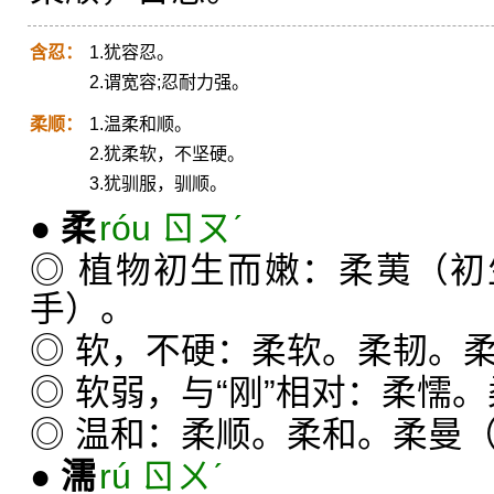
含忍：
1.犹容忍。
2.谓宽容;忍耐力强。
柔顺：
1.温柔和顺。
2.犹柔软，不坚硬。
3.犹驯服，驯顺。
●
柔
róu ㄖㄡˊ
◎ 植物初生而嫩：柔荑（
手）。
◎ 软，不硬：柔软。柔韧。
◎ 软弱，与“刚”相对：柔懦
◎ 温和：柔顺。柔和。柔曼
●
濡
rú ㄖㄨˊ