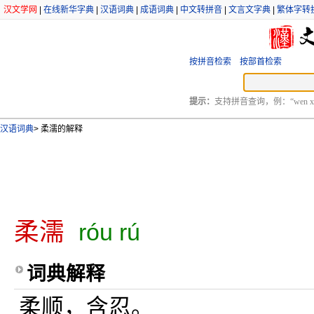
汉文学网
|
在线新华字典
|
汉语词典
|
成语词典
|
中文转拼音
|
文言文字典
|
繁体字转
按拼音检索
按部首检索
提示：
支持拼音查询，例：“wen xu
汉语词典
>
柔濡的解释
柔濡
róu rú
词典解释
柔顺，含忍。