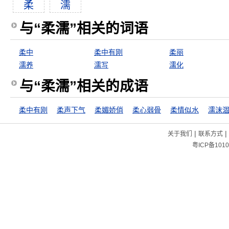
柔
濡
与“柔濡”相关的词语
柔中
柔中有刚
柔丽
濡养
濡写
濡化
与“柔濡”相关的成语
柔中有刚
柔声下气
柔媚娇俏
柔心弱骨
柔情似水
濡沫
|
|
关于我们
联系方式
粤ICP备1010