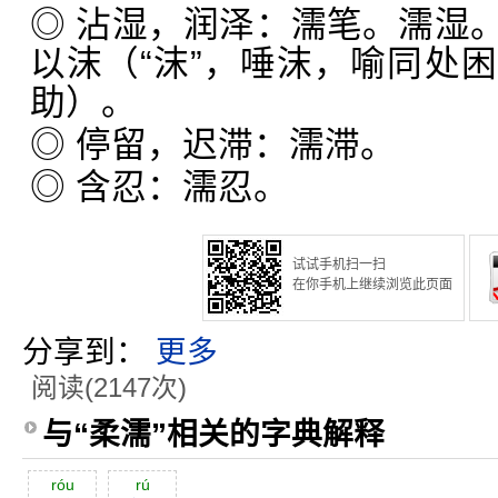
◎ 沾湿，润泽：濡笔。濡湿
以沫（“沫”，唾沫，喻同处
助）。
◎ 停留，迟滞：濡滞。
◎ 含忍：濡忍。
试试手机扫一扫
在你手机上继续浏览此页面
分享到：
更多
阅读(2147次)
与“柔濡”相关的字典解释
róu
rú