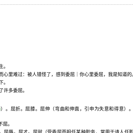
生。
而心里难过：被人错怪了，感到委屈｜你心里委屈，我是知道的
下。
了许多委屈。
ū
）。屈折。屈膝。屈伸（弯曲和伸直，引申为失意和得意）
不屈。
屈。屈辱。屈才。屈就（受委屈而担任某种职务，常用于请人任