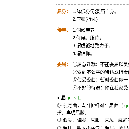
屈身：
1.降低身份;委屈自身。
2.弯腰(行礼)。
侍奉：
1.伺候奉养。
2.侍候，服侍。
3.谓虔诚地致力于。
4.谓信仰。
委屈：
①屈意迁就：不能委屈以贪
②受到不公平的待遇或指责
③使受委曲：暂时委曲你一
④不好的待遇：你在我家受
●
屈
qū ㄑㄩˉ
◎ 使弯曲，与“伸”相对：屈曲（
q
指。卑躬屈膝。
◎ 低头，降服：屈服。屈从。威武
◎ 冤枉，叫人不痛快：冤屈。委