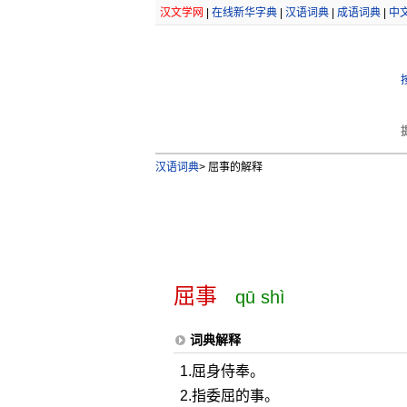
汉文学网
|
在线新华字典
|
汉语词典
|
成语词典
|
中
汉语词典
>
屈事的解释
屈事
qū shì
词典解释
1.屈身侍奉。
2.指委屈的事。