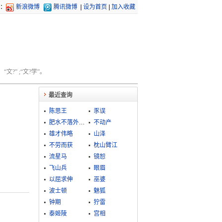
：
新浪微博
腾讯微博
|
设为首页
|
加入收藏
文?” ;“文?学”。
最近查询
陈思王
豕误
肥水不落外人田
不动产
雄才伟略
山泽
不劳而获
枕山臂江
流星马
镜恕
飞山兵
眼眉
以屈求伸
巫婆
波士顿
魅狐
钟期
狞雷
泰姬陵
宫相