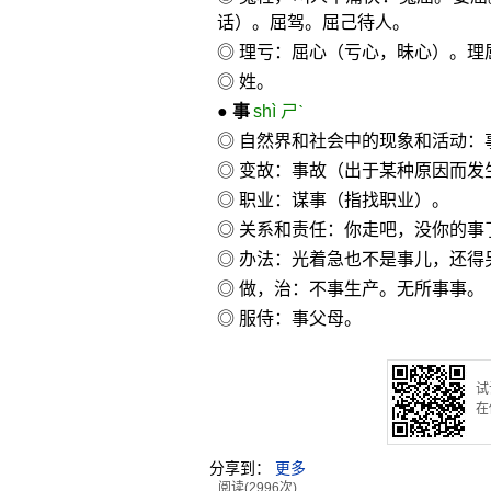
话）。屈驾。屈己待人。
◎ 理亏：屈心（亏心，昧心）。理
◎ 姓。
●
事
shì ㄕˋ
◎ 自然界和社会中的现象和活动：
◎ 变故：事故（出于某种原因而
◎ 职业：谋事（指找职业）。
◎ 关系和责任：你走吧，没你的事
◎ 办法：光着急也不是事儿，还得
◎ 做，治：不事生产。无所事事。
◎ 服侍：事父母。
试
在
分享到：
更多
阅读(2996次)