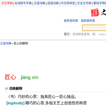
汉文学网
|
在线新华字典
|
汉语词典
|
成语词典
|
中文转拼音
|
文言文字典
|
繁体字转
按拼音检索
按部首检索
提示：
支持拼音查询，例：“wen xu
汉语词典
>
匠心的解释
匠心
jiàng xīn
词典解释
〈书〉巧妙的心思：独具匠心ㄧ匠心独运。
[inginuity]
精巧的心思,多指文艺上创造性的构思