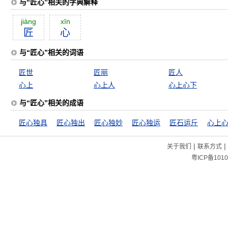
与“匠心”相关的字典解释
jiàng
xīn
匠
心
与“匠心”相关的词语
匠世
匠丽
匠人
心上
心上人
心上心下
与“匠心”相关的成语
匠心独具
匠心独出
匠心独妙
匠心独运
匠石运斤
心上
|
|
关于我们
联系方式
粤ICP备1010