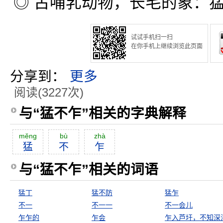
◎ 古哺乳动物，长毛的象：
试试手机扫一扫
在你手机上继续浏览此页面
分享到：
更多
阅读(3227次)
与“猛不乍”相关的字典解释
mĕng
bù
zhà
猛
不
乍
与“猛不乍”相关的词语
猛丁
猛不防
猛乍
不一
不一一
不一会儿
乍乍的
乍会
乍入芦圩，不知深