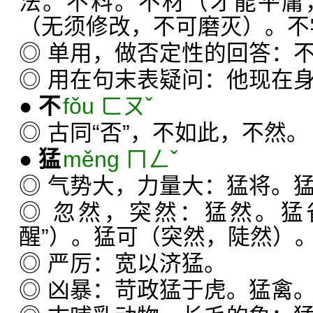
法。不料。不材（才能平庸
（无须修改，不可磨灭）。不
◎ 单用，做否定性的回答：
◎ 用在句末表疑问：他现在
●
不
fǒu ㄈㄡˇ
◎ 古同“否”，不如此，不然。
●
猛
měng ㄇㄥˇ
◎ 气势大，力量大：猛将。
◎ 忽然，突然：猛然。猛
醒”）。猛可（突然，陡然）
◎ 严厉：宽以济猛。
◎ 凶暴：苛政猛于虎。猛禽