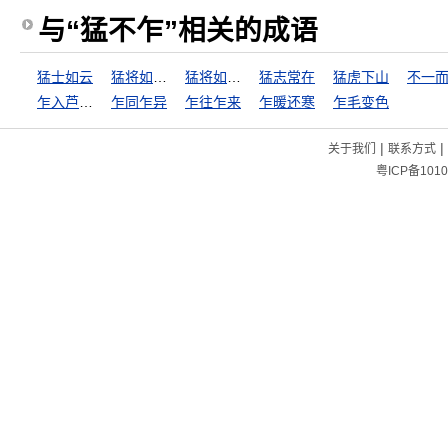
与“猛不乍”相关的成语
猛士如云
猛将如云，谋臣似雨
猛将如云，谋臣如雨
猛志常在
猛虎下山
不一
乍入芦圩，不知深浅
乍同乍异
乍往乍来
乍暖还寒
乍毛变色
|
|
关于我们
联系方式
粤ICP备1010