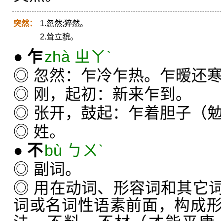
突然：
1.忽然;猝然。
2.耸立貌。
●
乍
zhà ㄓㄚˋ
◎ 忽然：乍冷乍热。乍暧还
◎ 刚，起初：新来乍到。
◎ 张开，鼓起：乍着胆子（
◎ 姓。
●
不
bù ㄅㄨˋ
◎ 副词。
◎ 用在动词、形容词和其它
词或名词性语素前面，构成