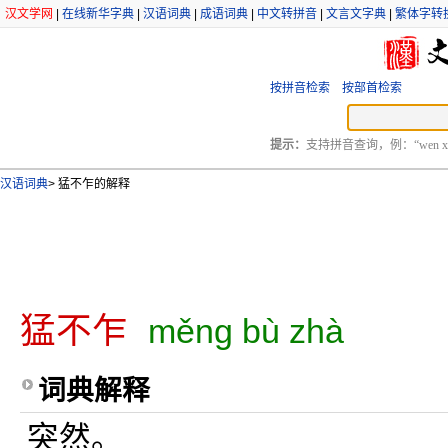
汉文学网
|
在线新华字典
|
汉语词典
|
成语词典
|
中文转拼音
|
文言文字典
|
繁体字转
按拼音检索
按部首检索
提示：
支持拼音查询，例：“wen xu
汉语词典
>
猛不乍的解释
猛不乍
měng bù zhà
词典解释
突然。