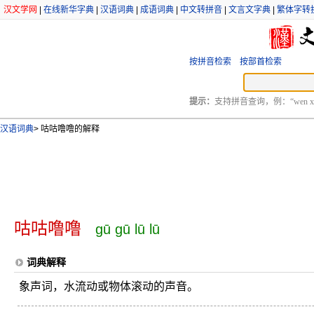
汉文学网
|
在线新华字典
|
汉语词典
|
成语词典
|
中文转拼音
|
文言文字典
|
繁体字转
按拼音检索
按部首检索
提示：
支持拼音查询，例：“wen xu
汉语词典
>
咕咕噜噜的解释
咕咕噜噜
gū gū lū lū
词典解释
象声词，水流动或物体滚动的声音。