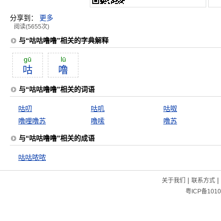
分享到：
更多
阅读(5655次)
与“咕咕噜噜”相关的字典解释
gū
lū
咕
噜
与“咕咕噜噜”相关的词语
咕叨
咕叽
咕呶
噜哩噜苏
噜嗦
噜苏
与“咕咕噜噜”相关的成语
咕咕哝哝
|
|
关于我们
联系方式
粤ICP备1010