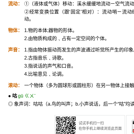
流动：
①（液体或气体）移动：溪水缓缓地流动ㄧ空气流
②经常变换位置（跟‘固定’相对）：流动哨ㄧ流
动。
物体：
1.物的本体;器物的形体。
2.由物质构成的﹑占有一定空间的个体。
声音：
1.指由物体振动而发生的声波通过听觉所产生的印象
2.古指音乐﹑诗歌。
3.指说话的声气和口音。
4.比喻意见﹑论调。
滚动：
一个物体（多为圆球形或圆柱形）在另一物体上接
●
咕
gū ㄍㄨˉ
◎ 象声词：咕咕（a.鸟的叫声；b.小声说话，后一个“咕”均
试试手机扫一扫
在你手机上继续浏览此页面