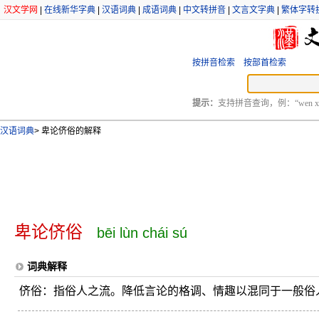
汉文学网
|
在线新华字典
|
汉语词典
|
成语词典
|
中文转拼音
|
文言文字典
|
繁体字转
按拼音检索
按部首检索
提示：
支持拼音查询，例：“wen xu
汉语词典
>
卑论侪俗的解释
卑论侪俗
bēi lùn chái sú
词典解释
侪俗：指俗人之流。降低言论的格调、情趣以混同于一般俗