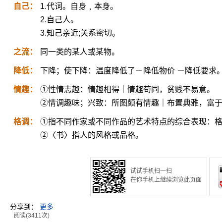
自己：
1.代词。自身﹐本身。
2.自己人。
3.知己亲近;关系密切。
之流：
同一类的某人或某物。
降低：
下降；使下降：温度降低了ㄧ降低物价 ㄧ降低要求
情趣：
①性情志趣：情趣相得｜情趣苟同，贫贱不易意。
②情调趣味；兴致：所图颇有情趣｜布置典雅，富
格调：
①指不同作家或不同作品的艺术特点的综合表现：
②〈书〉指人的风格或品格。
试试手机扫一扫
在你手机上继续浏览此页面
分享到：
更多
阅读(3411次)