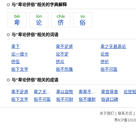
与“卑论侪俗”相关的字典解释
bēi
lùn
chái
sú
卑
论
侪
俗
与“卑论侪俗”相关的词语
卑下
卑不足道
卑之无甚高论
论一增十
论不定
论世
侪伍
侪众
侪伦
俗下文字
俗不伤雅
俗不可医
与“卑论侪俗”相关的成语
卑不足道
卑之无甚高论
卑以自牧
卑卑不足道
卑宫菲食
论世
俗下文字
俗不可医
俗不可耐
俗不堪耐
俗谚口碑
|
|
关于我们
联系方式
粤ICP备1010