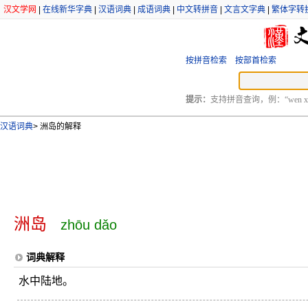
汉文学网
|
在线新华字典
|
汉语词典
|
成语词典
|
中文转拼音
|
文言文字典
|
繁体字转
按拼音检索
按部首检索
提示：
支持拼音查询，例：“wen xu
汉语词典
>
洲岛的解释
洲岛
zhōu dǎo
词典解释
水中陆地。