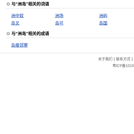
与“洲岛”相关的词语
洲中奴
洲场
洲屿
岛叉
岛可
岛国
与“洲岛”相关的成语
岛瘦郊寒
|
|
关于我们
联系方式
粤ICP备1010