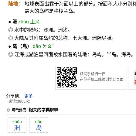
陆地：
地球表面出露于海面以上的部分。按面积大小分别
最大的岛屿是格棱兰岛。
●
洲
zhōu ㄓㄡˉ
◎ 水中的陆地：沙洲。洲渚。
◎ 大陆及其附属岛屿的总称：七大洲。洲际导弹。
●
岛
（島）
dǎo ㄉㄠˇ
◎ 江海或湖泊里四面被水围着的陆地：岛屿。半岛。海岛
试试手机扫一扫
在你手机上继续浏览此页面
分享到：
更多
阅读(3865次)
与“洲岛”相关的字典解释
zhōu
dăo
洲
岛