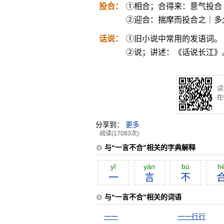
投合：
①相合；合得来：意气投合
②迎合：揣摩而投合之｜多
话说：
①旧小说中常用的发语词。
②说；讲述：《话说长江》
试
在
分享到：
更多
阅读(17083次)
与“一言不合”相关的字典解释
yī
yán
bù
h
一
言
不
与“一言不合”相关的词语
一一
一一行行