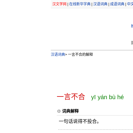
汉文学网
|
在线新华字典
|
汉语词典
|
成语词典
|
中
汉语词典
>
一言不合的解释
一言不合
yī yán bù hé
词典解释
一句话说得不投合。