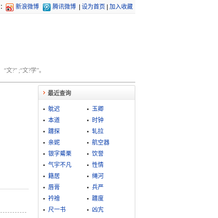
：
新浪微博
腾讯微博
|
设为首页
|
加入收藏
文?” ;“文?学”。
最近查询
躭迟
玉卿
本道
时钟
躔探
轧拉
亲妮
航空器
银字觱栗
饮誉
气宇不凡
性情
籍居
绳河
唇膏
兵严
衿襘
躔度
尺一书
凶宄