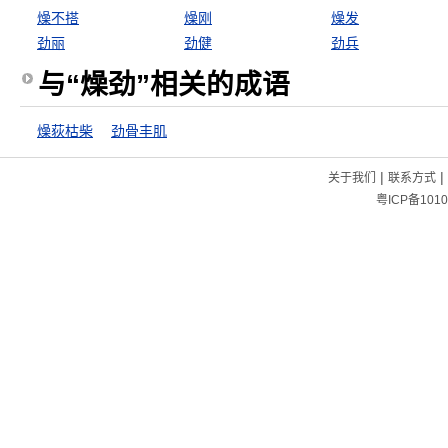
燥不搭
燥刚
燥发
劲丽
劲健
劲兵
与“燥劲”相关的成语
燥荻枯柴
劲骨丰肌
|
|
关于我们
联系方式
粤ICP备1010