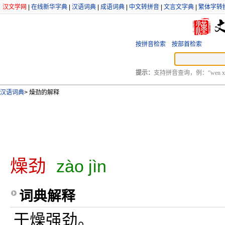
汉文学网
|
在线新华字典
|
汉语词典
|
成语词典
|
中文转拼音
|
文言文字典
|
繁体字转
按拼音检索
按部首检索
提示：
支持拼音查询，例：“wen xu
汉语词典
>
燥劲的解释
燥劲
zào jìn
词典解释
干燥强劲。