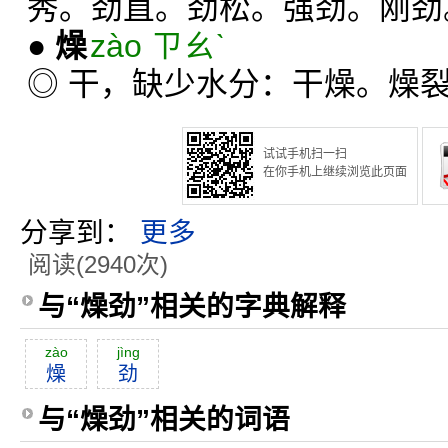
秀。劲直。劲松。强劲。刚劲
●
燥
zào ㄗㄠˋ
◎ 干，缺少水分：干燥。燥
试试手机扫一扫
在你手机上继续浏览此页面
分享到：
更多
阅读(2940次)
与“燥劲”相关的字典解释
zào
jìng
燥
劲
与“燥劲”相关的词语