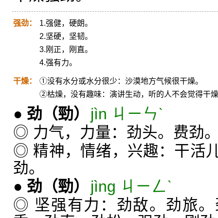
强劲：
1.强健，硬朗。
2.坚硬，坚韧。
3.刚正，刚直。
4.强有力。
干燥：
①没有水分或水分很少：沙漠地方气候很干燥。
②枯燥，没有趣味：演讲生动，听的人不会觉得干
●
劲
（勁）
jìn ㄐㄧㄣˋ
◎ 力气，力量：劲头。费劲
◎ 精神，情绪，兴趣：干活
劲。
●
劲
（勁）
jìng ㄐㄧㄥˋ
◎ 坚强有力：劲敌。劲旅