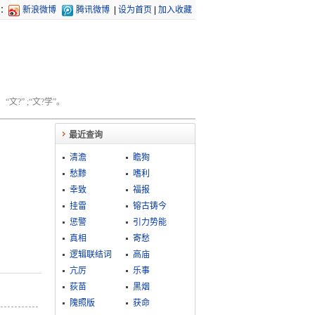
：
新浪微博
腾讯微博
|
设为首页
|
加入收藏
文?” ;“文?学”。
最近查询
清澹
瞻狥
愁黪
嗜利
幸致
福报
挂雷
镕古铸今
惩警
引力势能
真相
寄愁
逻辑联结词
高庙
亢厉
乐事
荻苗
黑烟
隗照版
获命