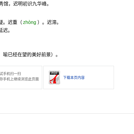
秀馆，迟明初识九华峰。
疑。迟重（
zhòng
）。迟滞。
延迟。
，喻已经在望的美好前景）。
试手机扫一扫
下载本页内容
你手机上继续浏览此页面