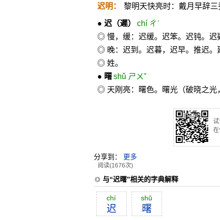
迟明：
黎明天快亮时：戴月早辞三
●
迟
（遲）
chí ㄔˊ
◎ 慢，缓：迟缓。迟笨。迟钝。迟
◎ 晚：迟到。迟暮，迟早。推迟。
◎ 姓。
●
曙
shǔ ㄕㄨˇ
◎ 天刚亮：曙色。曙光（破晓之光
试
在
分享到：
更多
阅读(1676次)
与“迟曙”相关的字典解释
chí
shŭ
迟
曙