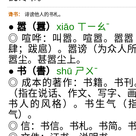
谗书：
诽谤他人的书札。
●
嚣
（囂）
xiāo ㄒㄧㄠˉ
◎ 喧哗：叫嚣。喧嚣。嚣
肆；跋扈）。嚣谤（为众人
嚣尘。甚嚣尘上。
●
书
（書）
shū ㄕㄨˉ
◎ 成本的著作：书籍。书
（指在说话、作文、写字、
书人的风格）。书生气（
气）。
◎ 信：书信。书札。书简。