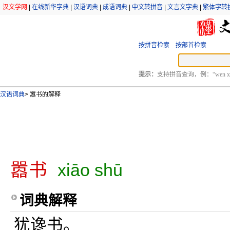
汉文学网
|
在线新华字典
|
汉语词典
|
成语词典
|
中文转拼音
|
文言文字典
|
繁体字转
按拼音检索
按部首检索
提示：
支持拼音查询，例：“wen xu
汉语词典
>
嚣书的解释
嚣书
xiāo shū
词典解释
犹谗书。