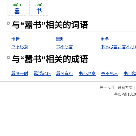
xiāo
shū
嚣
书
与“嚣书”相关的词语
嚣世
嚣乱
嚣争
书不尽意
书不尽言
书不尽言，言不尽
与“嚣书”相关的成语
嚣张一时
嚣浮轻巧
嚣风遂行
书不尽意
书不尽言
书不
|
|
关于我们
联系方式
粤ICP备1010