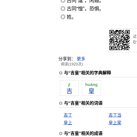
◎ 古同“遑”，闲遐。
◎ 古同“惶”，恐惧。
◎ 姓。
试
在
分享到：
更多
阅读(1920次)
与“吉皇”相关的字典解释
jí
huáng
吉
皇
与“吉皇”相关的词语
吉丁
吉丁当
皇上
皇上家
与“吉皇”相关的成语