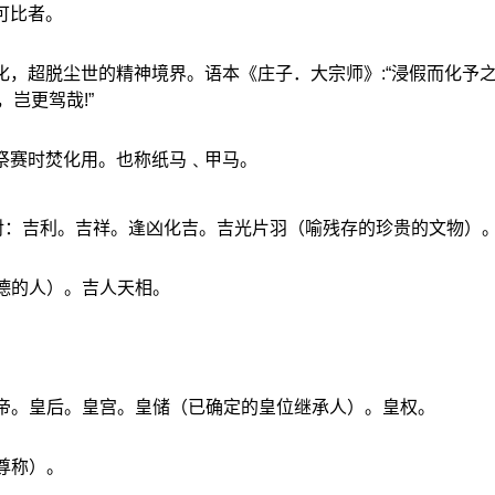
可比者。
化，超脱尘世的精神境界。语本《庄子．大宗师》:“浸假而化予
岂更驾哉!”
供祭赛时焚化用。也称纸马﹑甲马。
相对：吉利。吉祥。逢凶化吉。吉光片羽（喻残存的珍贵的文物）
德的人）。吉人天相。
皇帝。皇后。皇宫。皇储（已确定的皇位继承人）。皇权。
尊称）。