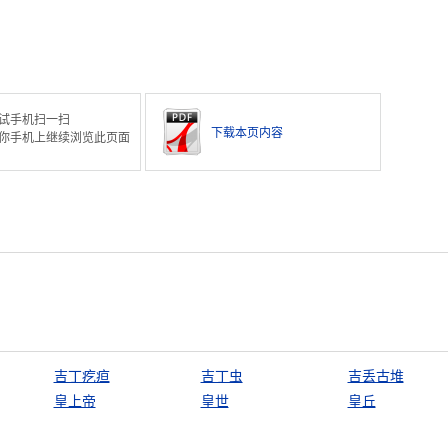
试手机扫一扫
下载本页内容
你手机上继续浏览此页面
吉丁疙疸
吉丁虫
吉丢古堆
皇上帝
皇世
皇丘