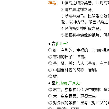
神马：
1.谓马之特异美善，非凡马
2.谓神异瑞祥之马。
3.以精神为马。比喻委心随
轮，以神为马，予因以乘之，
4.迷信指灶神所驭之马。
5.指画有神佛像的纸片，
●
吉
jí ㄐㄧˊ
◎ 好，有利的，幸福的，与“凶”
◎ 吉利的日子：择吉。
◎ 善，贤，美：吉人（善良，有才
◎ 中国吉林省的简称：吉剧。
◎ 姓。
●
皇
huáng ㄏㄨㄤˊ
◎ 君主，亦指神话传说中的神：
◎ 大：皇皇巨著。冠冕堂皇。
◎ 对先代的敬称：皇考（对亡父的