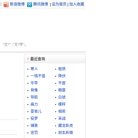
：
新浪微博
腾讯微博
|
设为首页
|
加入收藏
文?” ;“文?学”。
最近查询
寒人
租债
一钱不值
降伏
华苹
平居
骨像
粮廪
导航
白琥
画力
模样
耍单儿
相煎
役梦
采战
铺敦
藏龙卧虎
惩罚
剖玄析微