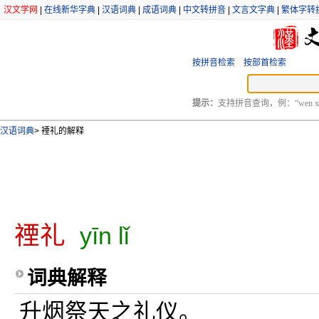
汉文学网
|
在线新华字典
|
汉语词典
|
成语词典
|
中文转拼音
|
文言文字典
|
繁体字转
按拼音检索
按部首检索
提示：
支持拼音查询，例：“wen xu
汉语词典
>
禋礼的解释
禋礼
yīn lǐ
词典解释
升烟祭天之礼仪。