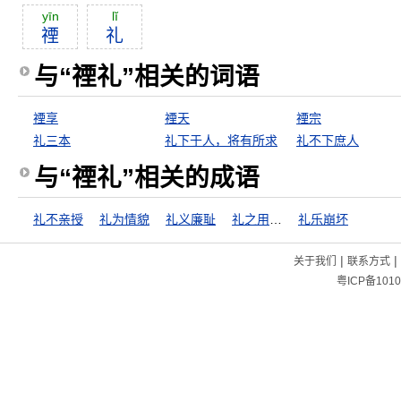
yīn
lĭ
禋
礼
与“禋礼”相关的词语
禋享
禋天
禋宗
礼三本
礼下于人，将有所求
礼不下庶人
与“禋礼”相关的成语
礼不亲授
礼为情貌
礼义廉耻
礼之用，和为贵
礼乐崩坏
|
|
关于我们
联系方式
粤ICP备1010