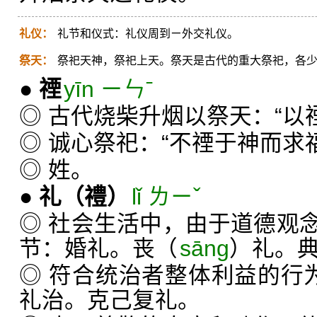
礼仪：
礼节和仪式：礼仪周到ㄧ外交礼仪。
祭天：
祭祀天神，祭祀上天。祭天是古代的重大祭祀，各
●
禋
yīn ㄧㄣˉ
◎ 古代烧柴升烟以祭天：“以
◎ 诚心祭祀：“不禋于神而求
◎ 姓。
●
礼
（禮）
lǐ ㄌㄧˇ
◎ 社会生活中，由于道德观
节：婚礼。丧（
sāng
）礼。
◎ 符合统治者整体利益的行
礼治。克己复礼。