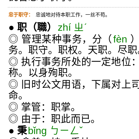
忠于职守：
忠诚地对待本职工作，一丝不苟。
●
职
（職）
zhí ㄓˊ
◎ 管理某种事务，分（
fèn
务。职守。职权。天职。尽职
◎ 执行事务所处的一定地位
称。以身殉职。
◎ 旧时公文用语，下属对上
命。
◎ 掌管：职掌。
◎ 由于：职此而已。
●
秉
bǐng ㄅㄧㄥˇ