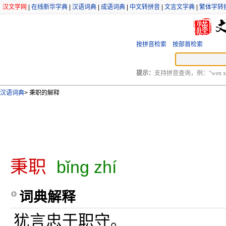
汉文学网
|
在线新华字典
|
汉语词典
|
成语词典
|
中文转拼音
|
文言文字典
|
繁体字转
按拼音检索
按部首检索
提示：
支持拼音查询，例：“wen xu
汉语词典
>
秉职的解释
秉职
bǐng zhí
词典解释
犹言忠于职守。