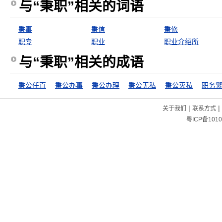
与“秉职”相关的词语
秉事
秉信
秉修
职专
职业
职业介绍所
与“秉职”相关的成语
秉公任直
秉公办事
秉公办理
秉公无私
秉公灭私
职务
|
|
关于我们
联系方式
粤ICP备1010