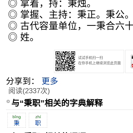
◎ 拿着，持：秉烛。
◎ 掌握、主持：秉正。秉公
◎ 古代容量单位，一秉合六
◎ 姓。
试试手机扫一扫
在你手机上继续浏览此页面
分享到：
更多
阅读(2337次)
与“秉职”相关的字典解释
bĭng
zhí
秉
职