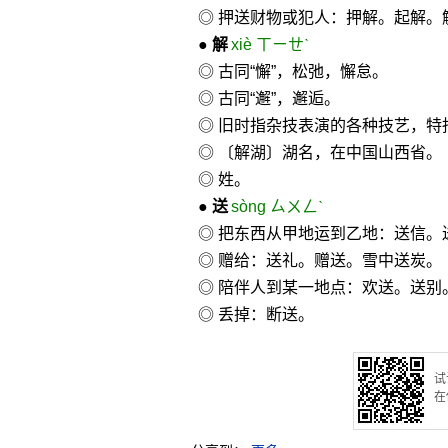
◎ 押送财物或犯人：押解。起解。
●
解
xiè ㄒㄧㄝˋ
◎ 古同“懈”，松弛，懈怠。
◎ 古同“邂”，邂逅。
◎ 旧时指杂技表演的各种技艺，
◎ 〔解湖〕湖名，在中国山西省。
◎ 姓。
●
送
sòng ㄙㄨㄥˋ
◎ 把东西从甲地运到乙地：送信。
◎ 赠给：送礼。赠送。雪中送炭。
◎ 陪伴人到某一地点：欢送。送别
◎ 丢掉：断送。
试
在