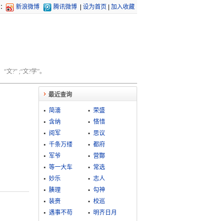
：
新浪微博
腾讯微博
|
设为首页
|
加入收藏
文?” ;“文?学”。
最近查询
简濇
荣盛
含纳
悋惜
阅军
思议
千条万缕
都府
军爷
营酇
等一大车
常选
妙乐
志人
腠理
勾神
装赍
校巡
遇事不苟
明齐日月