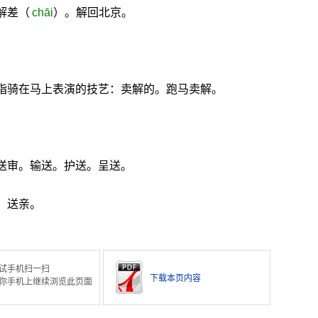
解差（
chāi
）。解回北京。
特指骑在马上表演的技艺：卖解的。跑马卖解。
送审。输送。护送。呈送。
。送亲。
试手机扫一扫
下载本页内容
你手机上继续浏览此页面