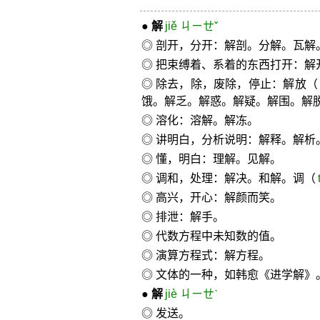
●
解
jiě ㄐㄧㄝˇ
◎ 剖开，分开：解剖。分解。瓦解
◎ 把束缚着、系着的东西打开：解
◎ 除去，除，废除，停止：解放
饿。解乏。解惑。解疑。解围。解
◎ 溶化：溶解。解冻。
◎ 讲明白，分析说明：解释。解析
◎ 懂，明白：理解。见解。
◎ 调和，处理：解决。和解。调（
◎ 高兴，开心：解颜而笑。
◎ 排泄：解手。
◎ 代数方程中未知数的值。
◎ 演算方程式：解方程。
◎ 文体的一种，如韩愈《进学解》
●
解
jiè ㄐㄧㄝˋ
◎ 发送。