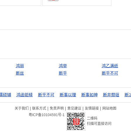
鸿丽
鸿举
鸿乙满纸
断丝
断乎
断乎不可
儒硕辅
鸿函钜椟
断乎不可
断事以理
断事如神
断井颓垣
断
|
|
|
|
|
关于我们
联系方式
免责声明
意见建议
友情链接
网站地图
粤ICP备10104591号-1
二维码
扫描可直接访问