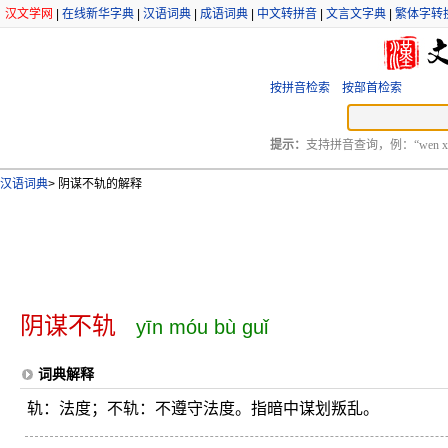
汉文学网
|
在线新华字典
|
汉语词典
|
成语词典
|
中文转拼音
|
文言文字典
|
繁体字转
按拼音检索
按部首检索
提示：
支持拼音查询，例：“wen xu
汉语词典
>
阴谋不轨的解释
阴谋不轨
yīn móu bù guǐ
词典解释
轨：法度；不轨：不遵守法度。指暗中谋划叛乱。