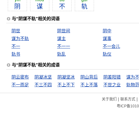
阴
谋
不
轨
与“阴谋不轨”相关的词语
阴世
阴世间
阴中
谋为不轨
谋主
谋事
不一
不一一
不一会儿
轨书
轨乱
轨仪
与“阴谋不轨”相关的成语
阴云密布
阴凝冰坚
阴凝坚冰
阴山背后
阴差阳错
谋为
不一而足
不三不四
不上不下
不上不落
不世之业
轨物
|
|
关于我们
联系方式
粤ICP备1010