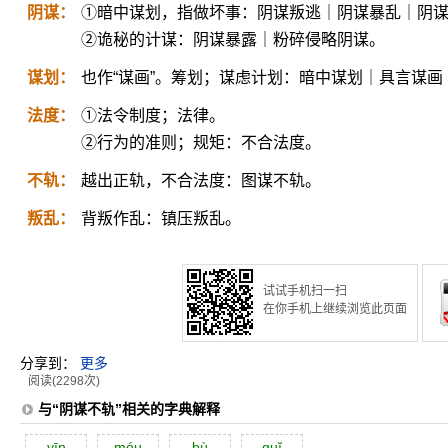
阴谋：
①暗中谋划，指做坏事：阴谋叛逃｜阴谋暴乱｜阴
②诡秘的计谋：阴谋暴露｜粉碎侵略阴谋。
谋划：
也作“谋画”。筹划；谋虑计划：暗中谋划｜具言谋画
法度：
①法令制度；法律。
②行为的准则；规矩：不合法度。
不轨：
越出正轨，不合法度：图谋不轨。
叛乱：
背叛作乱：镇压叛乱。
试试手机扫一扫
在你手机上继续浏览此页面
分享到：
更多
阅读(2298次)
与“阴谋不轨”相关的字典解释
yīn
móu
bù
guĭ