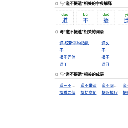
与“道不掇遗”相关的字典解释
dào
bù
duō
yí
道
不
掇
与“道不掇遗”相关的词语
道-琼斯平均指数
道丈
不一
不一一
掇乖弄俏
掇子
遗丁
遗丑
与“道不掇遗”相关的成语
道三不着两
道不举遗
道不同不相为谋
掇乖弄俏
掇拾章句
掇臀捧屁
掇