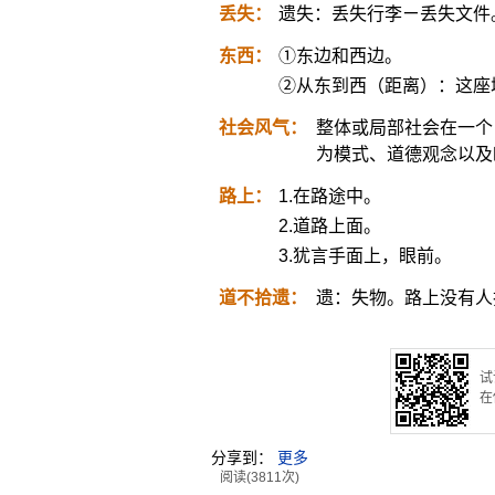
丢失：
遗失：丢失行李ㄧ丢失文件
东西：
①东边和西边。
②从东到西（距离）：这座
社会风气：
整体或局部社会在一个
为模式、道德观念以及
路上：
1.在路途中。
2.道路上面。
3.犹言手面上，眼前。
道不拾遗：
遗：失物。路上没有人
试
在
分享到：
更多
阅读(3811次)