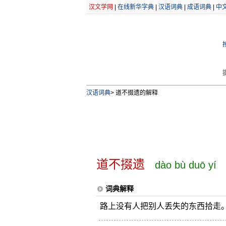
汉文学网
|
在线新华字典
|
汉语词典
|
成语词典
|
中
汉语词典
>
道不掇遗的解释
道不掇遗
dào bù duō yí
词典解释
路上没有人把别人丢失的东西拾走。