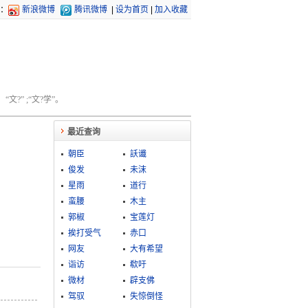
：
新浪微博
腾讯微博
|
设为首页
|
加入收藏
文?” ;“文?学”。
最近查询
朝臣
訞谶
俊发
未沫
星雨
道行
蛮腰
木主
郭椒
宝莲灯
挨打受气
赤口
网友
大有希望
诣访
欷吁
微材
辟支佛
驾驭
失惊倒怪