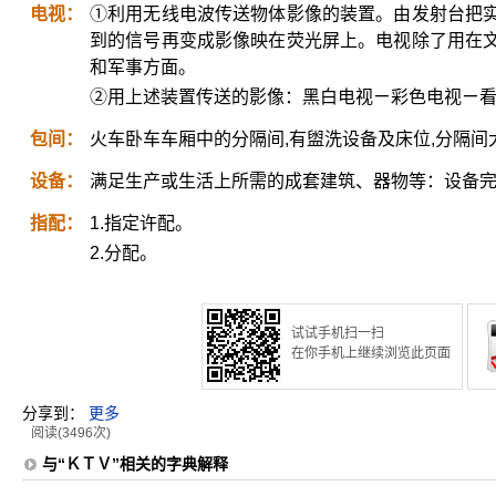
电视：
①利用无线电波传送物体影像的装置。由发射台把
到的信号再变成影像映在荧光屏上。电视除了用在
和军事方面。
②用上述装置传送的影像：黑白电视ㄧ彩色电视ㄧ
包间：
火车卧车车厢中的分隔间,有盥洗设备及床位,分隔
设备：
满足生产或生活上所需的成套建筑、器物等：设备
指配：
1.指定许配。
2.分配。
试试手机扫一扫
在你手机上继续浏览此页面
分享到：
更多
阅读(3496次)
与“ＫＴＶ”相关的字典解释