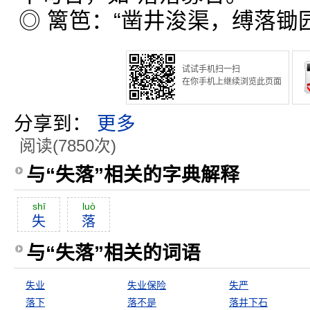
◎ 篱笆：“凿井浚渠，缚落锄
试试手机扫一扫
在你手机上继续浏览此页面
分享到：
更多
阅读(7850次)
与“失落”相关的字典解释
shī
luò
失
落
与“失落”相关的词语
失业
失业保险
失严
落下
落不是
落井下石