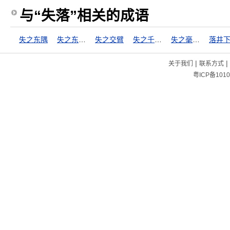
与“失落”相关的成语
失之东隅
失之东隅，收之桑榆
失之交臂
失之千里，差若毫厘
失之毫厘，差之千里
落井
|
|
关于我们
联系方式
粤ICP备1010