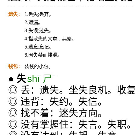
遗失：
1.丢失;丢弃。
2.遗漏。
3.失误;过失。
4.指散失的文章﹑典籍。
5.遗忘;忘记。
6.因失禁而排泄。
钱包：
装钱的小包。
●
失
shī ㄕˉ
◎ 丢：遗失。坐失良机。收
◎ 违背：失约。失信。
◎ 找不着：迷失方向。
◎ 没有掌握住：失言。失职