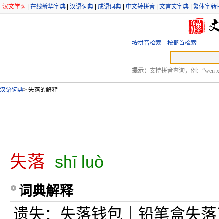
汉文学网
|
在线新华字典
|
汉语词典
|
成语词典
|
中文转拼音
|
文言文字典
|
繁体字转
按拼音检索
按部首检索
提示：
支持拼音查询，例：“wen xu
汉语词典
>
失落的解释
失落
shī luò
词典解释
遗失：失落钱包｜铅笔盒失落