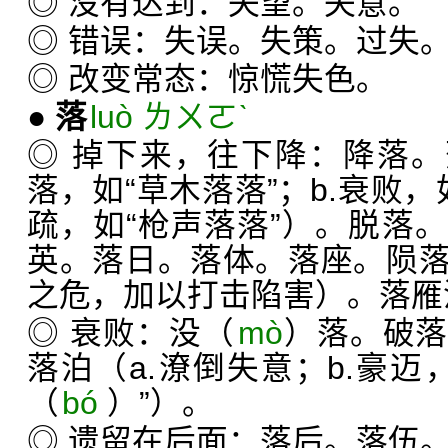
◎ 没有达到：失望。失意。
◎ 错误：失误。失策。过失
◎ 改变常态：惊慌失色。
●
落
luò ㄌㄨㄛˋ
◎ 掉下来，往下降：降落。
落，如“草木落落”；b.衰败，
疏，如“枪声落落”）。脱落
英。落日。落体。落座。陨
之危，加以打击陷害）。落雁
◎ 衰败：没（
mò
）落。破落
落泊（a.潦倒失意；b.豪迈
（
bó
）”）。
◎ 遗留在后面：落后。落伍