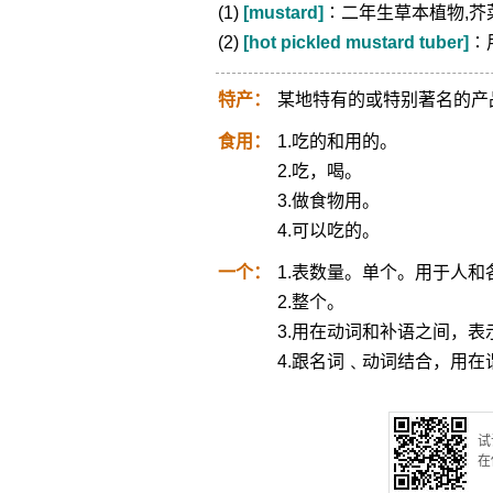
(1)
[mustard]
∶二年生草本植物,芥
(2)
[hot pickled mustard tuber]
∶
特产：
某地特有的或特别著名的产
食用：
1.吃的和用的。
2.吃，喝。
3.做食物用。
4.可以吃的。
一个：
1.表数量。单个。用于人和
2.整个。
3.用在动词和补语之间，表
4.跟名词﹑动词结合，用
试
在