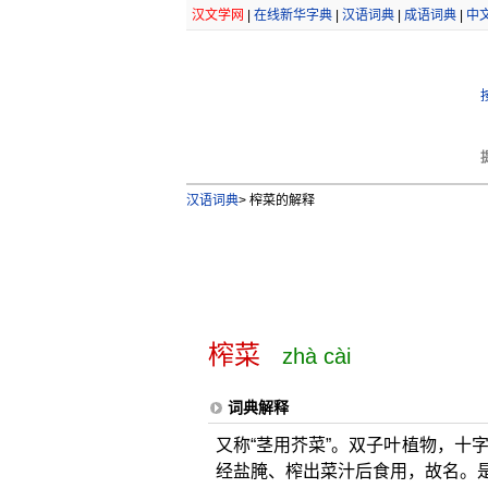
汉文学网
|
在线新华字典
|
汉语词典
|
成语词典
|
中
汉语词典
>
榨菜的解释
榨菜
zhà cài
词典解释
又称“茎用芥菜”。双子叶植物，十
经盐腌、榨出菜汁后食用，故名。