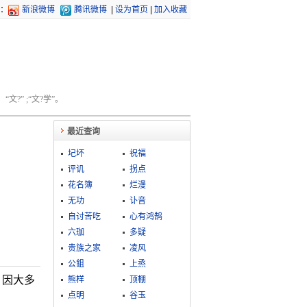
：
新浪微博
腾讯微博
|
设为首页
|
加入收藏
文?” ;“文?学”。
最近查询
圮坏
祝福
评讥
拐点
花名簿
烂漫
无功
讣音
自讨苦吃
心有鸿鹄
六珈
多疑
贵族之家
凌风
公鉏
上烝
。因大多
熊样
顶棚
点明
谷玉