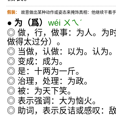
假装：
故意做出某种动作或姿态来掩饰真相：他继续干着
●
为
（爲）
wéi ㄨㄟˊ
◎ 做，行，做事：为人。为
做得太过分）。
◎ 当做，认做：以为。认为
◎ 变成：成为。
◎ 是：十两为一斤。
◎ 治理，处理：为政。
◎ 被：为天下笑。
◎ 表示强调：大为恼火。
◎ 助词，表示反诘或感叹：