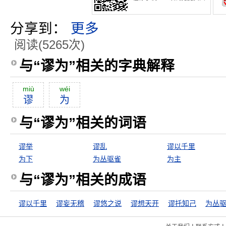
分享到：
更多
阅读(5265次)
与“谬为”相关的字典解释
miù
wéi
谬
为
与“谬为”相关的词语
谬举
谬乱
谬以千里
为下
为丛驱雀
为主
与“谬为”相关的成语
谬以千里
谬妄无稽
谬悠之说
谬想天开
谬托知己
为丛