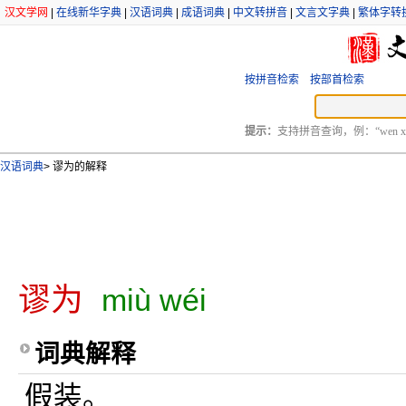
汉文学网
|
在线新华字典
|
汉语词典
|
成语词典
|
中文转拼音
|
文言文字典
|
繁体字转
按拼音检索
按部首检索
提示：
支持拼音查询，例：“wen xu
汉语词典
>
谬为的解释
谬为
miù wéi
词典解释
假装。