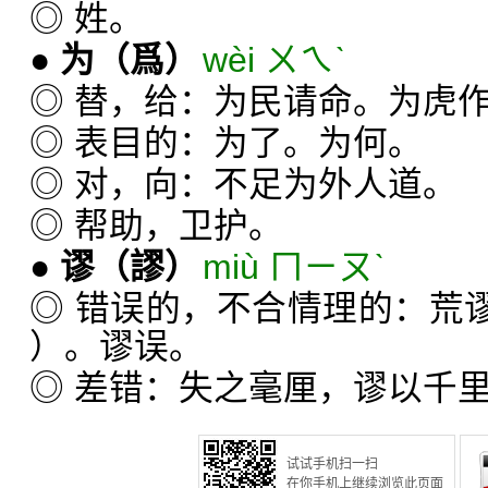
◎ 姓。
●
为
（爲）
wèi ㄨㄟˋ
◎ 替，给：为民请命。为虎
◎ 表目的：为了。为何。
◎ 对，向：不足为外人道。
◎ 帮助，卫护。
●
谬
（謬）
miù ㄇㄧㄡˋ
◎ 错误的，不合情理的：荒
）。谬误。
◎ 差错：失之毫厘，谬以千
试试手机扫一扫
在你手机上继续浏览此页面