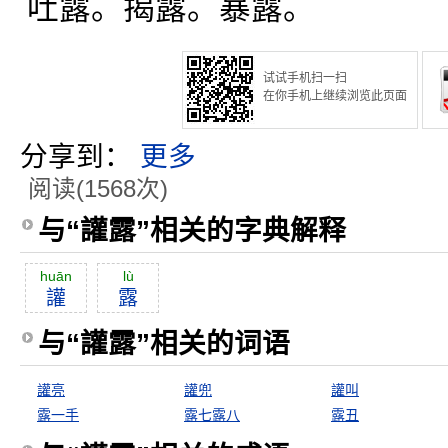
吐露。揭露。暴露。
试试手机扫一扫
在你手机上继续浏览此页面
分享到：
更多
阅读(1568次)
与“讙露”相关的字典解释
huān
lù
讙
露
与“讙露”相关的词语
讙亮
讙兜
讙叫
露一手
露七露八
露丑