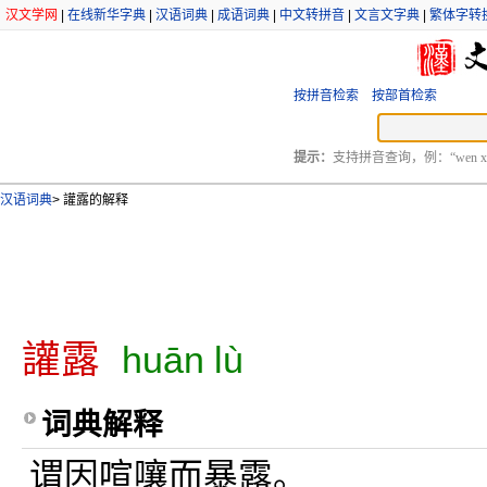
汉文学网
|
在线新华字典
|
汉语词典
|
成语词典
|
中文转拼音
|
文言文字典
|
繁体字转
按拼音检索
按部首检索
提示：
支持拼音查询，例：“wen xu
汉语词典
>
讙露的解释
讙露
huān lù
词典解释
谓因喧嚷而暴露。