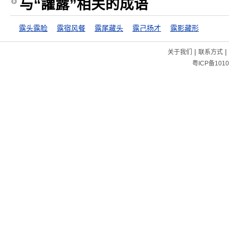
与“讙露”相关的成语
露头露脸
露宿风餐
露尾藏头
露己扬才
露影藏形
|
|
关于我们
联系方式
粤ICP备1010