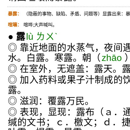
暴露：
（隐蔽的事物、缺陷、矛盾、问题等）显露出来：
喧嚷：
喧哗;大声喊叫。
●
露
lù ㄌㄨˋ
◎ 靠近地面的水蒸气，夜间
水。白露。寒露。朝（
zhāo
◎ 在室外，无遮盖：露天。
◎ 加入药料或果子汁制成的
露。
◎ 滋润：覆露万民。
◎ 表现，显现：露布（ａ．
缄的文书；ｃ．檄文；ｄ．