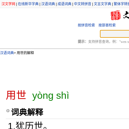
汉文学网
|
在线新华字典
|
汉语词典
|
成语词典
|
中文转拼音
|
文言文字典
|
繁体字转
按拼音检索
按部首检索
提示：
支持拼音查询，例：“wen xu
汉语词典
>
用世的解释
用世
yòng shì
词典解释
1.犹历世。