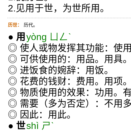
2.见用于世，为世所用。
历世：
历代。
●
用
yòng ㄩㄥˋ
◎ 使人或物发挥其功能：使
◎ 可供使用的：用品。用具
◎ 进饭食的婉辞：用饭。
◎ 花费的钱财：费用。用项
◎ 物质使用的效果：功用。
◎ 需要（多为否定）：不用
◎ 因此：用此。
●
世
shì ㄕˋ