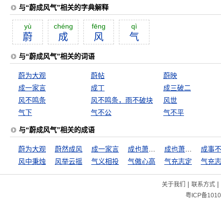
与“蔚成风气”相关的字典解释
yù
chéng
fēng
qì
蔚
成
风
气
与“蔚成风气”相关的词语
蔚为大观
蔚帖
蔚映
成一家言
成丁
成三破二
风不鸣条
风不鸣条，雨不破块
风世
气下
气不公
气不平
与“蔚成风气”相关的成语
蔚为大观
蔚然成风
成一家言
成也萧何败萧何
成也萧何，败也萧何
成事
风中秉烛
风举云摇
气义相投
气傲心高
气充志定
气充
|
|
关于我们
联系方式
粤ICP备1010