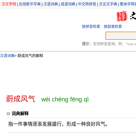
汉文学网
|
在线新华字典
|
汉语词典
|
成语词典
|
中文转拼音
|
文言文字典
|
繁体字转
按拼音检索
按部首检索
提示：
支持拼音查询，例：“wen xu
汉语词典
>
蔚成风气的解释
蔚成风气
wèi chéng fēng qì
词典解释
指一件事情逐渐发展盛行，形成一种良好风气。