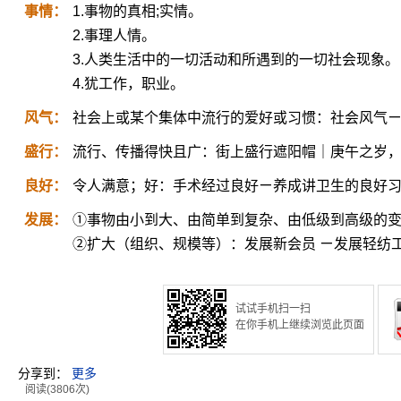
事情：
1.事物的真相;实情。
2.事理人情。
3.人类生活中的一切活动和所遇到的一切社会现象。
4.犹工作，职业。
风气：
社会上或某个集体中流行的爱好或习惯：社会风气
盛行：
流行、传播得快且广：街上盛行遮阳帽｜庚午之岁
良好：
令人满意；好：手术经过良好ㄧ养成讲卫生的良好
发展：
①事物由小到大、由简单到复杂、由低级到高级的
②扩大（组织、规模等）：发展新会员 ㄧ发展轻纺
试试手机扫一扫
在你手机上继续浏览此页面
分享到：
更多
阅读(3806次)