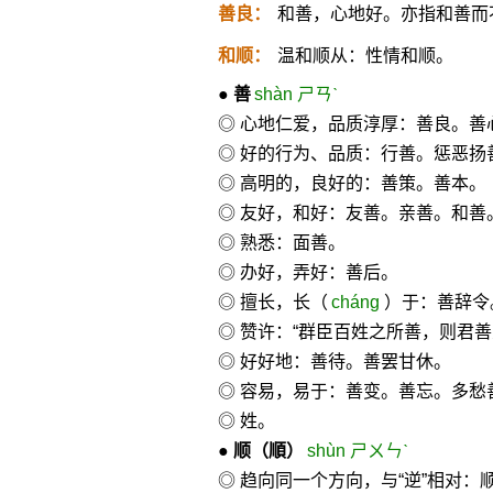
善良：
和善，心地好。亦指和善而
和顺：
温和顺从：性情和顺。
●
善
shàn ㄕㄢˋ
◎ 心地仁爱，品质淳厚：善良。
◎ 好的行为、品质：行善。惩恶扬
◎ 高明的，良好的：善策。善本。
◎ 友好，和好：友善。亲善。和善
◎ 熟悉：面善。
◎ 办好，弄好：善后。
◎ 擅长，长（
cháng
）于：善辞令
◎ 赞许：“群臣百姓之所善，则君善
◎ 好好地：善待。善罢甘休。
◎ 容易，易于：善变。善忘。多愁
◎ 姓。
●
顺
（順）
shùn ㄕㄨㄣˋ
◎ 趋向同一个方向，与“逆”相对