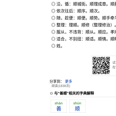
◎ 沿，循：顺城街。顺理成章。顺
◎ 依次往后：顺序。顺次。
◎ 随，趁便：顺便。顺势。顺手牵
◎ 整理：理顺。顺修（整理修治）
◎ 服从，不违背：顺从。顺应。孝
◎ 适合，不别扭：顺适。顺情。顺
◎ 姓。
试
在
分享到：
更多
阅读(1838次)
与“善顺”相关的字典解释
shàn
shùn
善
顺