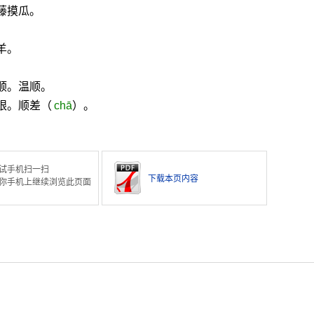
藤摸瓜。
羊。
。
顺。温顺。
眼。顺差（
chā
）。
试手机扫一扫
下载本页内容
你手机上继续浏览此页面