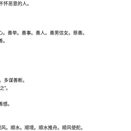
不怀恶意的人。
善心。善举。善事。善人。善男信女。慈善。
善。
。
。多谋善断。
之”。
善感。
：顺风。顺水。顺境。顺水推舟。顺风使舵。