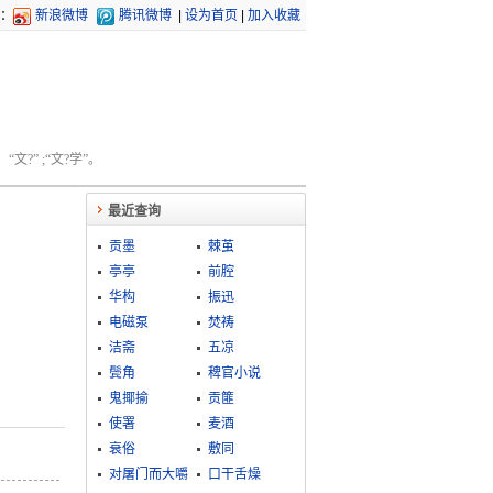
：
新浪微博
腾讯微博
|
设为首页
|
加入收藏
文?” ;“文?学”。
最近查询
贡墨
棘茧
亭亭
前腔
华构
振迅
电磁泵
焚祷
洁斋
五凉
鬓角
稗官小说
鬼揶揄
贡篚
使署
麦酒
衰俗
敷同
对屠门而大嚼
口干舌燥