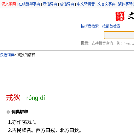
汉文学网
|
在线新华字典
|
汉语词典
|
成语词典
|
中文转拼音
|
文言文字典
|
繁体字转
按拼音检索
按部首检索
提示：
支持拼音查询，例：“wen xu
汉语词典
>
戎狄的解释
戎狄
róng dí
词典解释
1.亦作“戎翟”。
2.古民族名。西方曰戎，北方曰狄。