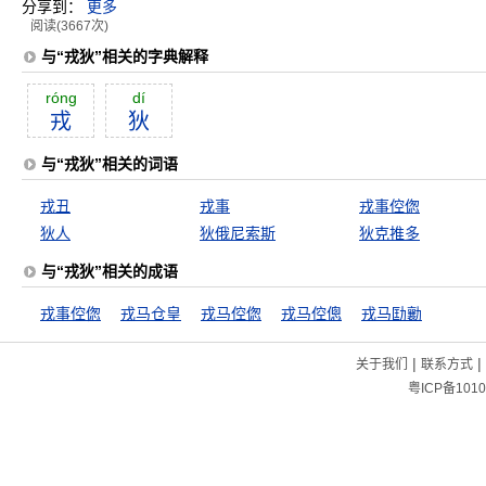
分享到：
更多
阅读(3667次)
与“戎狄”相关的字典解释
róng
dí
戎
狄
与“戎狄”相关的词语
戎丑
戎事
戎事倥偬
狄人
狄俄尼索斯
狄克推多
与“戎狄”相关的成语
戎事倥偬
戎马仓皇
戎马倥偬
戎马倥傯
戎马劻勷
|
|
关于我们
联系方式
粤ICP备1010