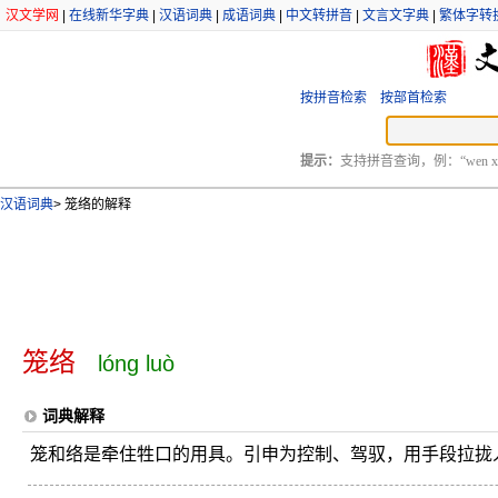
汉文学网
|
在线新华字典
|
汉语词典
|
成语词典
|
中文转拼音
|
文言文字典
|
繁体字转
按拼音检索
按部首检索
提示：
支持拼音查询，例：“wen xu
汉语词典
>
笼络的解释
笼络
lóng luò
词典解释
笼和络是牵住牲口的用具。引申为控制、驾驭，用手段拉拢