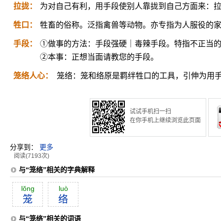
拉拢：
为对自己有利，用手段使别人靠拢到自己方面来：
牲口：
牲畜的俗称。泛指禽兽等动物。亦专指为人服役的
手段：
①做事的方法：手段强硬｜毒辣手段。特指不正当
②本事：正想当面请教您的手段。
笼络人心：
笼络：笼和络原是羁绊牲口的工具，引伸为用
试试手机扫一扫
在你手机上继续浏览此页面
分享到：
更多
阅读(7193次)
与“笼络”相关的字典解释
lŏng
luò
笼
络
与“笼络”相关的词语