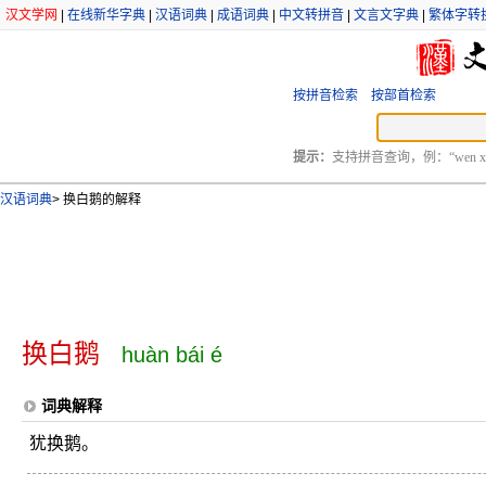
汉文学网
|
在线新华字典
|
汉语词典
|
成语词典
|
中文转拼音
|
文言文字典
|
繁体字转
按拼音检索
按部首检索
提示：
支持拼音查询，例：“wen xu
汉语词典
>
换白鹅的解释
换白鹅
huàn bái é
词典解释
犹换鹅。