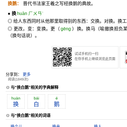
换鹅：
晋代书法家王羲之写经换鹅的典故。
●
换
huàn ㄏㄨㄢˋ
◎ 给人东西同时从他那里取得别的东西：交换。对换。换
◎ 更改，变：变换。更（
gēng
）换。换马（喻撤换担负
（换句话说）。
试试手机扫一扫
在你手机上继续浏览此页面
分享到：
更多
阅读(1849次)
与“换白鹅”相关的字典解释
huàn
bái
é
换
白
鹅
与“换白鹅”相关的词语
换个儿
换亲
换人