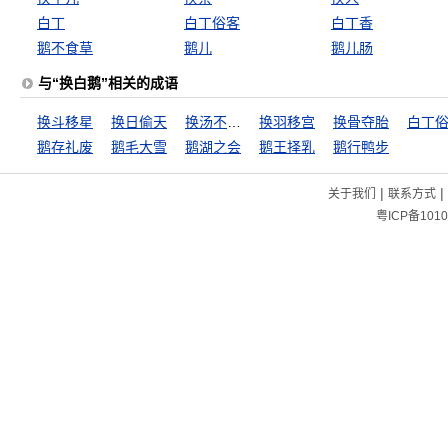
白丁
白丁俗客
白丁香
鹅不食草
鹅儿
鹅儿肠
与“换白鹅”相关的成语
换斗移星
换日偷天
换汤不换药
换羽移宫
换骨夺胎
白丁
鹅存礼废
鹅毛大雪
鹅湖之会
鹅王择乳
鹅行鸭步
|
|
关于我们
联系方式
粤ICP备1010