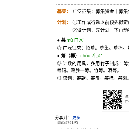
募集：
广泛征集：募集资金｜募集
计划：
①工作或行动以前预先拟定
②做计划：先计划一下再动
●
募
mù ㄇㄨˋ
◎ 广泛征求：招募。募集。募捐。
●
筹
（籌）
chóu ㄔㄡˊ
◎ 计数的用具，多用竹子制成：
筹码。略胜一筹。竹筹。酒筹。
◎ 谋划：筹款。筹备。筹措。筹划
试
在
分享到：
更多
阅读(5791次)