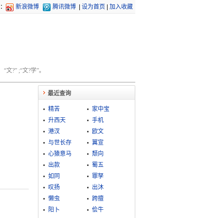
：
新浪微博
腾讯微博
|
设为首页
|
加入收藏
文?” ;“文?学”。
最近查询
精苦
家中宝
升西天
手机
港汊
欧文
与世长存
翼宣
心猿意马
颓向
出款
蜀五
如同
罪孥
叹扬
出沐
懒虫
跨擅
阳卜
侩牛