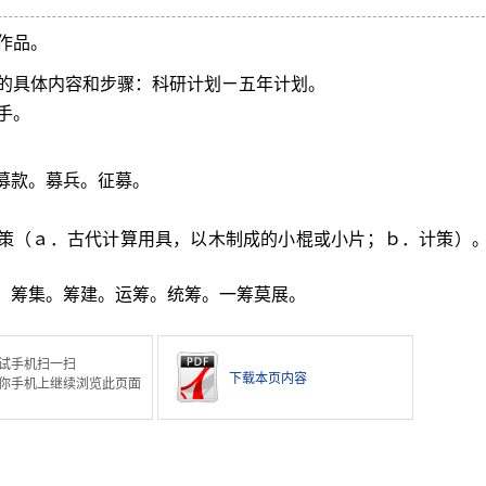
作品。
的具体内容和步骤：科研计划ㄧ五年计划。
手。
募款。募兵。征募。
筹策（ａ．古代计算用具，以木制成的小棍或小片；ｂ．计策）
。筹集。筹建。运筹。统筹。一筹莫展。
试手机扫一扫
下载本页内容
你手机上继续浏览此页面