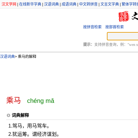
汉文学网
|
在线新华字典
|
汉语词典
|
成语词典
|
中文转拼音
|
文言文字典
|
繁体字转
按拼音检索
按部首检索
提示：
支持拼音查询，例：“wen xu
汉语词典
>
乘马的解释
乘马
chéng mǎ
词典解释
1.驾马，用马驾车。
2.犹运筹。谓经济谋划。