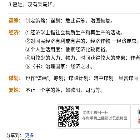
3.复姓。汉有乘马絺。
运筹：
制定策略；谋划：敢此运筹，潜图恢复。
经济：
①经济学上指社会物质生产和再生产的活动。
②对国民经济有利或有害的：经济作物 ㄧ经济昆虫
③个人生活用度：他家经济比较宽裕。
④用较少的人力、物力、时间获得较大的成果：作
⑤〈书〉治理国家：经济之才。
谋划：
也作“谋画”。筹划；谋虑计划：暗中谋划｜具言谋画
复姓：
不止一个字的姓，如欧阳、司马等。
试试手机扫一扫
在你手机上继续浏览此页面
分享到：
更多