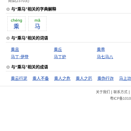
阅读(2370次)
与“乘马”相关的字典解释
chéng
mă
乘
马
与“乘马”相关的词语
乘且
乘丘
乘乖
马丁·伊登
马丁炉
马七马八
与“乘马”相关的成语
乘云行泥
乘人不备
乘人之危
乘人之厄
乘伪行诈
马上
|
|
关于我们
联系方式
粤ICP备1010