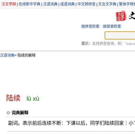
汉文学网
|
在线新华字典
|
汉语词典
|
成语词典
|
中文转拼音
|
文言文字典
|
繁体字转
按拼音检索
按部首检索
提示：
支持拼音查询，例：“wen xu
汉语词典
>
陆续的解释
陆续
lù xù
词典解释
副词。表示前后连续不断：下课以后，同学们陆续回家｜小