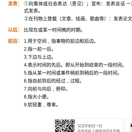
发表：
①向集体或社会表达（意见）；宣布：发表谈话 ㄧ
式发表。
②在刊物上登载（文章、绘画、歌曲等）：发表论
以后：
比现在或某一时间晩的时期。
前后：
1.用于空间﹐指事物的前边和后边。
2.指一前一后。
3.下边与上边。
4.表示时间的先后。即从开始到结束的一段时间。
5.指从某一时间或事件稍前到稍后的一段时间。
6.指自前到后的经过﹑过程。
7.向前与向后﹐俯仰。
8.指大小便。
9.犹轻重﹐尊卑。
试试手机扫一扫
在你手机上继续浏览此页面