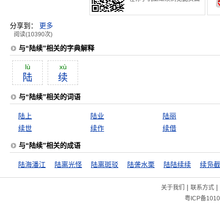
分享到：
更多
阅读(10390次)
与“陆续”相关的字典解释
lù
xù
陆
续
与“陆续”相关的词语
陆上
陆业
陆丽
续世
续作
续借
与“陆续”相关的成语
陆海潘江
陆离光怪
陆离斑驳
陆詟水栗
陆陆续续
续凫
|
|
关于我们
联系方式
粤ICP备1010