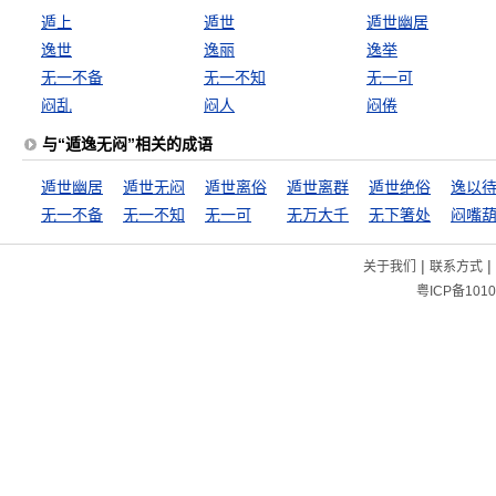
遁上
遁世
遁世幽居
逸世
逸丽
逸举
无一不备
无一不知
无一可
闷乱
闷人
闷倦
与“遁逸无闷”相关的成语
遁世幽居
遁世无闷
遁世离俗
遁世离群
遁世绝俗
逸以
无一不备
无一不知
无一可
无万大千
无下箸处
闷嘴
|
|
关于我们
联系方式
粤ICP备1010