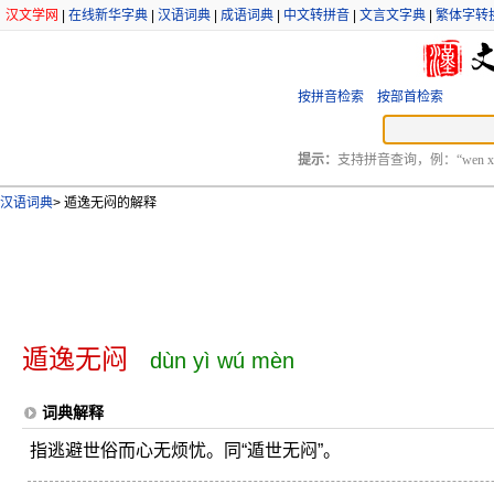
汉文学网
|
在线新华字典
|
汉语词典
|
成语词典
|
中文转拼音
|
文言文字典
|
繁体字转
按拼音检索
按部首检索
提示：
支持拼音查询，例：“wen xu
汉语词典
>
遁逸无闷的解释
遁逸无闷
dùn yì wú mèn
词典解释
指逃避世俗而心无烦忧。同“遁世无闷”。