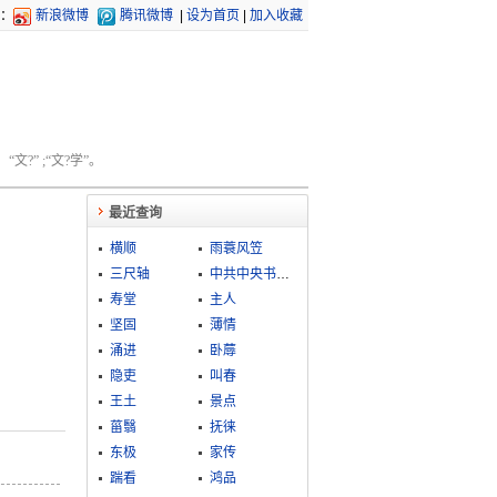
：
新浪微博
腾讯微博
|
设为首页
|
加入收藏
文?” ;“文?学”。
最近查询
横顺
雨蓑风笠
三尺轴
中共中央书记处
寿堂
主人
坚固
薄情
涌进
卧蓐
隐吏
叫春
王土
景点
菑翳
抚徕
东极
家传
踹看
鸿品