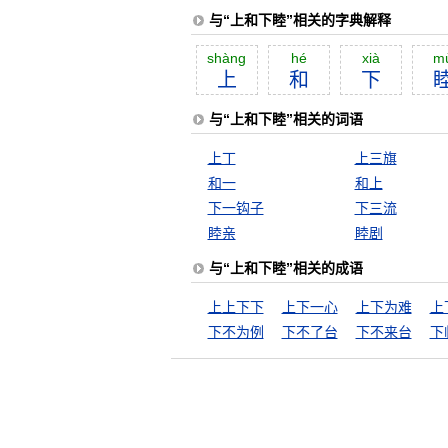
与“上和下睦”相关的字典解释
shàng
hé
xià
m
上
和
下
与“上和下睦”相关的词语
上丁
上三旗
和一
和上
下一钩子
下三流
睦亲
睦剧
与“上和下睦”相关的成语
上上下下
上下一心
上下为难
上
下不为例
下不了台
下不来台
下