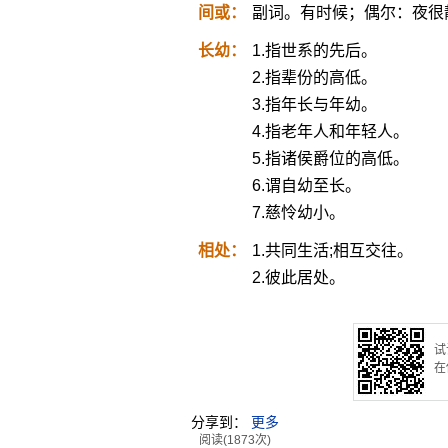
间或：
副词。有时候；偶尔：夜很
长幼：
1.指世系的先后。
2.指辈份的高低。
3.指年长与年幼。
4.指老年人和年轻人。
5.指诸侯爵位的高低。
6.谓自幼至长。
7.慈怜幼小。
相处：
1.共同生活;相互交往。
2.彼此居处。
试
在
分享到：
更多
阅读(1873次)