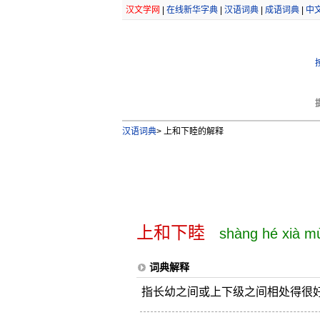
汉文学网
|
在线新华字典
|
汉语词典
|
成语词典
|
中
汉语词典
>
上和下睦的解释
上和下睦
shàng hé xià m
词典解释
指长幼之间或上下级之间相处得很