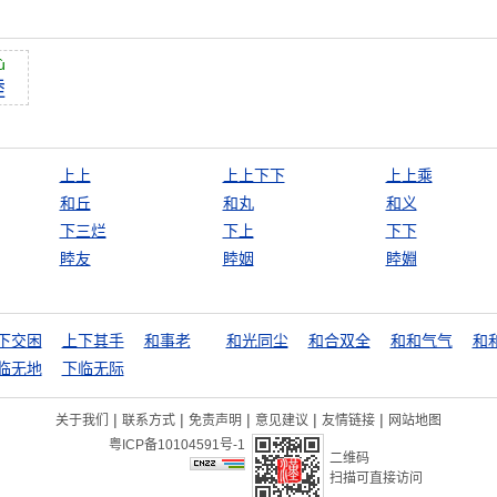
ù
睦
上上
上上下下
上上乘
和丘
和丸
和义
下三烂
下上
下下
睦友
睦姻
睦婣
下交困
上下其手
和事老
和光同尘
和合双全
和和气气
和
临无地
下临无际
|
|
|
|
|
关于我们
联系方式
免责声明
意见建议
友情链接
网站地图
粤ICP备10104591号-1
二维码
扫描可直接访问