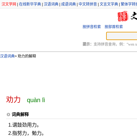
汉文学网
|
在线新华字典
|
汉语词典
|
成语词典
|
中文转拼音
|
文言文字典
|
繁体字转
按拼音检索
按部首检索
提示：
支持拼音查询，例：“wen xu
汉语词典
>
劝力的解释
劝力
quàn lì
词典解释
1.谓鼓劲用力。
2.指努力，勉力。