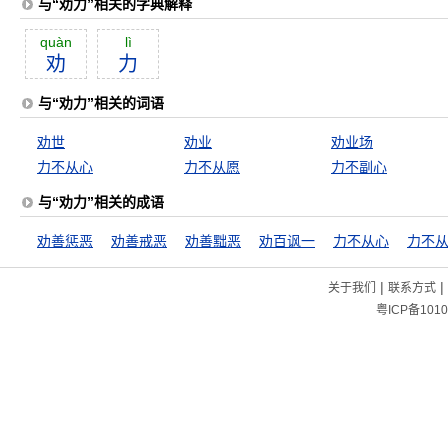
与“劝力”相关的字典解释
quàn
lì
劝
力
与“劝力”相关的词语
劝世
劝业
劝业场
力不从心
力不从愿
力不副心
与“劝力”相关的成语
劝善惩恶
劝善戒恶
劝善黜恶
劝百讽一
力不从心
力不
|
|
关于我们
联系方式
粤ICP备1010