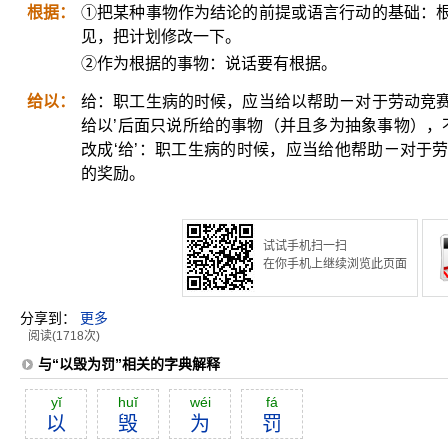
根据：
①把某种事物作为结论的前提或语言行动的基础：
见，把计划修改一下。
②作为根据的事物：说话要有根据。
给以：
给：职工生病的时候，应当给以帮助ㄧ对于劳动竞
给以’后面只说所给的事物（并且多为抽象事物），
改成‘给’：职工生病的时候，应当给他帮助ㄧ对于
的奖励。
试试手机扫一扫
在你手机上继续浏览此页面
分享到：
更多
阅读(1718次)
与“以毁为罚”相关的字典解释
yĭ
huĭ
wéi
fá
以
毁
为
罚