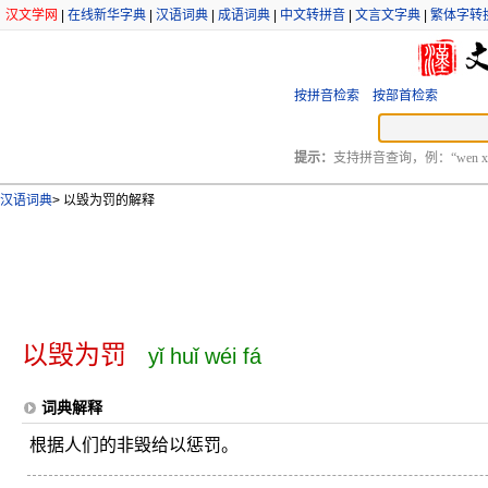
汉文学网
|
在线新华字典
|
汉语词典
|
成语词典
|
中文转拼音
|
文言文字典
|
繁体字转
按拼音检索
按部首检索
提示：
支持拼音查询，例：“wen xu
汉语词典
>
以毁为罚的解释
以毁为罚
yǐ huǐ wéi fá
词典解释
根据人们的非毁给以惩罚。