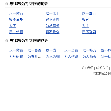
与“以毁为罚”相关的词语
以一儆百
以一击十
以一奉百
毁不危身
毁不灭性
毁丑
为下
为丛驱雀
为主
罚一劝百
罚不及众
罚不及嗣
与“以毁为罚”相关的成语
以一儆百
以一奉百
以一当十
以一当百
以一持万
毁不
为丛驱雀
为五斗米折腰
为人为彻
为人作嫁
为人师表
罚一
|
|
关于我们
联系方式
粤ICP备1010