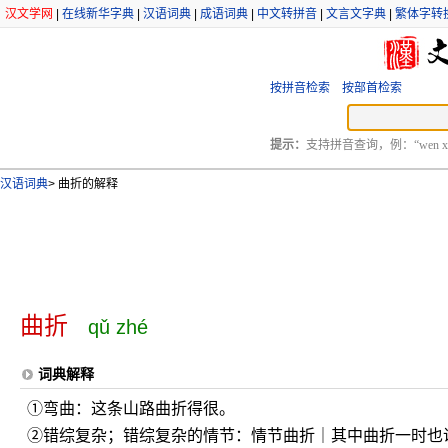
汉文学网
|
在线新华字典
|
汉语词典
|
成语词典
|
中文转拼音
|
文言文字典
|
繁体字转
按拼音检索
按部首检索
提示：
支持拼音查询，例：“wen xu
汉语词典
>
曲折的解释
曲折
qǔ zhé
词典解释
①弯曲：这条山路曲折得很。
②错综复杂；错综复杂的情节：情节曲折｜其中曲折一时也