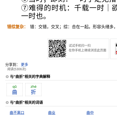
⑦难得的时机：千载一时｜
一时也。
错综复杂：
错：交错，交叉；综：合在一起。形容头绪多
试试手机扫一扫
在你手机上继续浏览此页面
分享到：
更多
阅读(5306次)
与“曲折”相关的字典解释
qŭ
zhé
曲
折
与“曲折”相关的词语
曲不离口
曲业
曲中