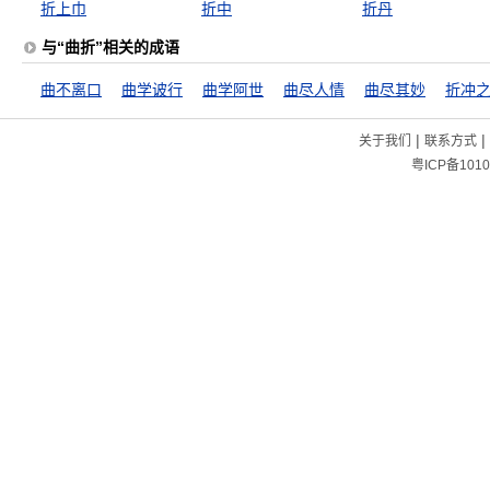
折上巾
折中
折丹
与“曲折”相关的成语
曲不离口
曲学诐行
曲学阿世
曲尽人情
曲尽其妙
折冲
|
|
关于我们
联系方式
粤ICP备1010