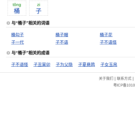
tŏng
zi
桶
子
与“桶子”相关的词语
桶勾子
桶子帽
桶子花
子一代
子不语
子不语怪
与“桶子”相关的成语
子不语怪
子丑寅卯
子为父隐
子夏悬鹑
子女玉帛
|
|
关于我们
联系方式
粤ICP备1010