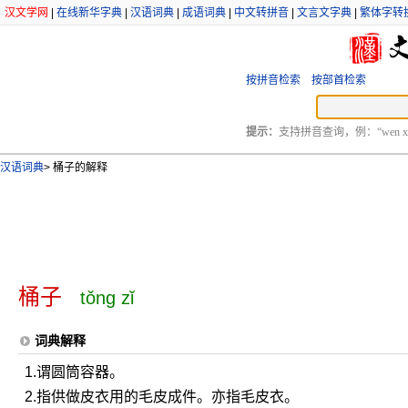
汉文学网
|
在线新华字典
|
汉语词典
|
成语词典
|
中文转拼音
|
文言文字典
|
繁体字转
按拼音检索
按部首检索
提示：
支持拼音查询，例：“wen xu
汉语词典
>
桶子的解释
桶子
tǒng zǐ
词典解释
1.谓圆筒容器。
2.指供做皮衣用的毛皮成件。亦指毛皮衣。