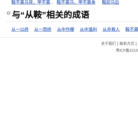
鞍不离马背，甲不离将身
鞍不离马，甲不离身
鞍前马后
与“从鞍”相关的成语
从一以终
从一而终
从中作梗
从中渔利
从井救人
|
|
关于我们
联系方式
粤ICP备1010