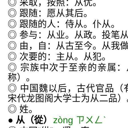
◎ 采取，按照：从优。
◎ 跟随：愿从其后。
◎ 跟随的人：侍从。仆从。
◎ 参与：从业。从政。投笔
◎ 由，自：从古至今。从我
◎ 次要的：主从。从犯。
◎ 宗族中次于至亲的亲属
称）。
◎ 中国魏以后，古代官品（有
宋代龙图阁大学士为从二品）
◎ 姓。
●
从
（從）
zòng ㄗㄨㄥˋ