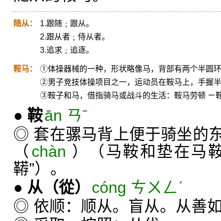
随从：
1.跟随﹔跟从。
2.跟从者﹔侍从者。
3.追求﹔追逐。
鞍马：
①体操器械的一种，形状略像马，背部有两个半圆
②男子竞技体操项目之一，运动员在鞍马上，手握
③鞍子和马，借指骑马或战斗的生活：鞍马劳顿 ㄧ
●
鞍
ān ㄢˉ
◎ 套在骡马背上便于骑坐的
（
chàn
）（马鞍和垫在马鞍
鞯”）。
●
从
（從）
cóng ㄘㄨㄥˊ
◎ 依顺：顺从。盲从。从善