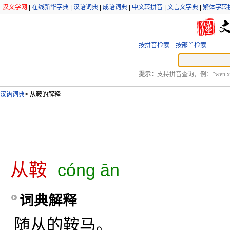
汉文学网
|
在线新华字典
|
汉语词典
|
成语词典
|
中文转拼音
|
文言文字典
|
繁体字转
按拼音检索
按部首检索
提示：
支持拼音查询，例：“wen xu
汉语词典
>
从鞍的解释
从鞍
cóng ān
词典解释
随从的鞍马。