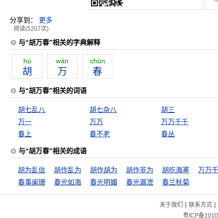
分享到：
更多
阅读(5207次)
与“胡万春”相关的字典解释
hú
wàn
chūn
胡
万
春
与“胡万春”相关的词语
胡七乱八
胡七杂八
胡三
万一
万万
万万千千
春上
春不老
春丛
与“胡万春”相关的成语
胡为乱信
胡作乱为
胡作胡为
胡作非为
胡吃海塞
万万
春事阑珊
春光如海
春光明媚
春光漏泄
春兰秋菊
|
|
关于我们
联系方式
粤ICP备1010