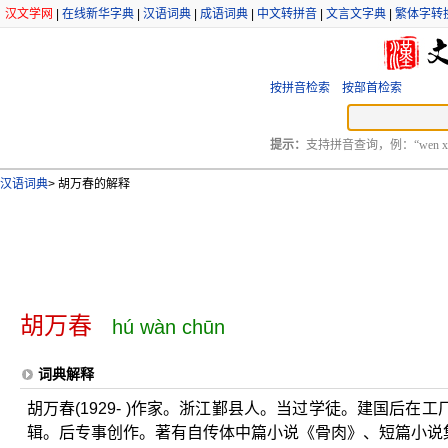
汉文学网
|
在线新华字典
|
汉语词典
|
成语词典
|
中文转拼音
|
文言文字典
|
繁体字转
按拼音检索
按部首检索
提示：
支持拼音查询，例：“wen xu
汉语词典
>
胡万春的解释
胡万春
hú wàn chūn
词典解释
胡万春(1929- )作家。浙江鄞县人。当过学徒。建国后
辑。后专事创作。著有自传体中篇小说《骨肉》、短篇小说