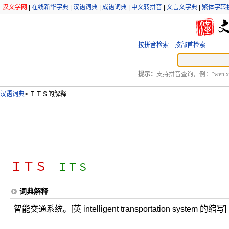
汉文学网
|
在线新华字典
|
汉语词典
|
成语词典
|
中文转拼音
|
文言文字典
|
繁体字转
按拼音检索
按部首检索
提示：
支持拼音查询，例：“wen xu
汉语词典
>
ＩＴＳ的解释
ＩＴＳ
ＩＴＳ
词典解释
智能交通系统。[英 intelligent transportation system 的缩写]