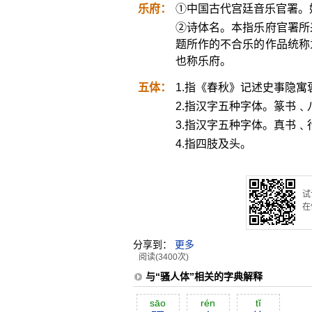
乐府：
①中国古代宫廷音乐官署。
②诗体名。本指乐府官署所
题所作的不合乐的作品统称
也称乐府。
五体：
1.指《春秋》记述史事隐寓
2.指汉字五种字体。篆书
3.指汉字五种字体。真书
4.指四肢及头。
试
在
分享到：
更多
阅读(3400次)
与“骚人体”相关的字典解释
sāo
rén
tĭ