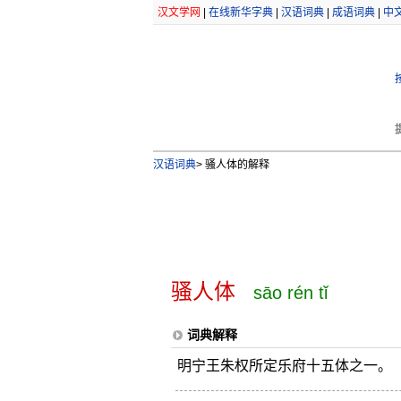
汉文学网
|
在线新华字典
|
汉语词典
|
成语词典
|
中
汉语词典
>
骚人体的解释
骚人体
sāo rén tǐ
词典解释
明宁王朱权所定乐府十五体之一。