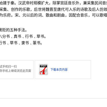
始建于秦。汉武帝时规模扩大，除掌宫廷音乐外，兼采集民间音
采集、创作的乐歌，后世将魏晋至唐代可入乐的诗歌及后人仿
为乐府。宋、元以后的词、散曲和剧曲，因配合音乐，可以歌
褒贬的五种手法。
﹑八分书﹑真书﹑行书﹑草书。
﹑行书﹑草书﹑隶书﹑篆书。
试手机扫一扫
下载本页内容
你手机上继续浏览此页面