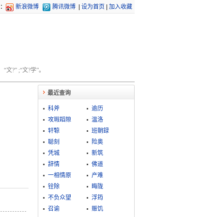
：
新浪微博
腾讯微博
|
设为首页
|
加入收藏
文?” ;“文?学”。
最近查询
科斧
逾历
攻瑕蹈隙
温洛
轩辌
班朝録
聪刻
险奥
凭城
新筑
辞情
佛道
一相情原
产难
铨除
畮陇
不负众望
浮筠
召谕
赈饥