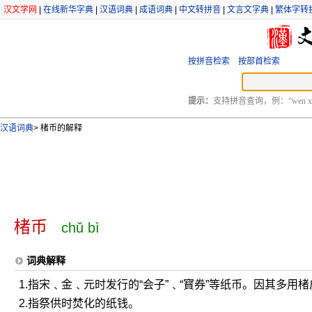
汉文学网
|
在线新华字典
|
汉语词典
|
成语词典
|
中文转拼音
|
文言文字典
|
繁体字转
按拼音检索
按部首检索
提示：
支持拼音查询，例：“wen xu
汉语词典
>
楮币的解释
楮币
chǔ bì
词典解释
1.指宋﹑金﹑元时发行的“会子”﹑“寳券”等纸币。因其多
2.指祭供时焚化的纸钱。