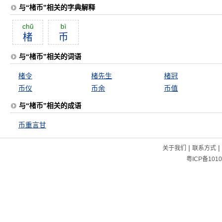
与“楮币”相关的字典解释
chŭ
bì
楮
币
与“楮币”相关的词语
楮令
楮先生
楮冠
币仪
币余
币值
与“楮币”相关的成语
币重言甘
|
|
关于我们
联系方式
粤ICP备1010