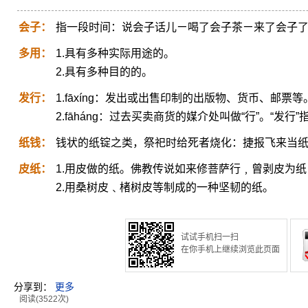
会子：
指一段时间：说会子话儿ㄧ喝了会子茶ㄧ来了会子
多用：
1.具有多种实际用途的。
2.具有多种目的的。
发行：
1.fāxíng：发出或出售印制的出版物、货币、邮票等
2.fāháng：过去买卖商货的媒介处叫做“行”。“发
纸钱：
钱状的纸锭之类，祭祀时给死者烧化：捷报飞来当
皮纸：
1.用皮做的纸。佛教传说如来修菩萨行﹐曾剥皮为
2.用桑树皮﹑楮树皮等制成的一种坚韧的纸。
试试手机扫一扫
在你手机上继续浏览此页面
分享到：
更多
阅读(3522次)